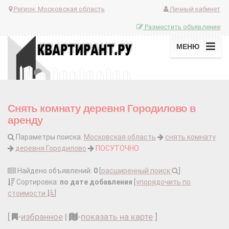
Регион:
Московская область
Личный кабинет
Разместить объявление
МЕНЮ
Снять комнату деревня Городилово в
аренду
Параметры поиска:
Московская область
снять комнату
деревня Городилово
ПОСУТОЧНО
Найдено объявлений:
0
[
расширенный поиск
]
Сортировка:
по дате добавления
[
упорядочить по
стоимости
]
[
-
избранное
|
-
показать на карте
]