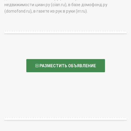
недвижимости циан.ру (cian.ru), в базе домофонд.ру
(domofond.ru), в газете из рук в руки (irr.ru).
РАЗМЕСТИТЬ ОБЪЯВЛЕНИЕ