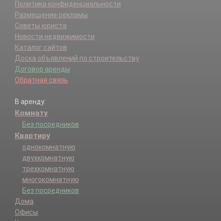
Политика конфиденциальности
Размещение рекламы
Советы юриста
Новости недвижимости
Каталог сайтов
Доска объявлений по строительству
Договор аренды
Обратная связь
В аренду:
Комнату
Без посредников
Квартиру
однокомнатную
двухкомнатную
трехкомнатную
многокомнатную
Без посредников
Дома
Офисы