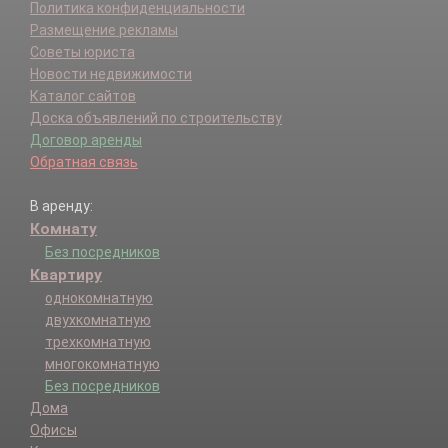
Политика конфиденциальности
Размещение рекламы
Советы юриста
Новости недвижимости
Каталог сайтов
Доска объявлений по строительству
Договор аренды
Обратная связь
В аренду:
Комнату
Без посредников
Квартиру
однокомнатную
двухкомнатную
трехкомнатную
многокомнатную
Без посредников
Дома
Офисы