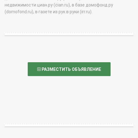
недвижимости циан.ру (cian.ru), в базе домофонд.ру
(domofond.ru), в газете из рук в руки (irr.ru).
РАЗМЕСТИТЬ ОБЪЯВЛЕНИЕ