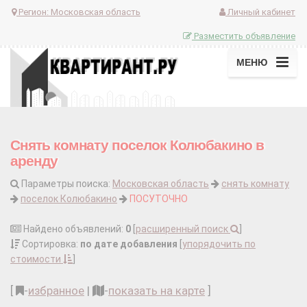
Регион:
Московская область
Личный кабинет
Разместить объявление
МЕНЮ
Снять комнату поселок Колюбакино в
аренду
Параметры поиска:
Московская область
снять комнату
поселок Колюбакино
ПОСУТОЧНО
Найдено объявлений:
0
[
расширенный поиск
]
Сортировка:
по дате добавления
[
упорядочить по
стоимости
]
[
-
избранное
|
-
показать на карте
]