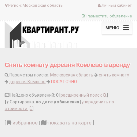
Регион:
Московская область
Личный кабинет
Разместить объявление
МЕНЮ
Снять комнату деревня Комлево в аренду
Параметры поиска:
Московская область
снять комнату
деревня Комлево
ПОСУТОЧНО
Найдено объявлений:
0
[
расширенный поиск
]
Сортировка:
по дате добавления
[
упорядочить по
стоимости
]
[
-
избранное
|
-
показать на карте
]