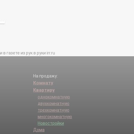
газете из рук в руки irr.ru
На продажу:
Комнату
Квартиру
однокомнатную
двухкомнатную
трехкомнатную
многокомнатную
Новостройки
Дома