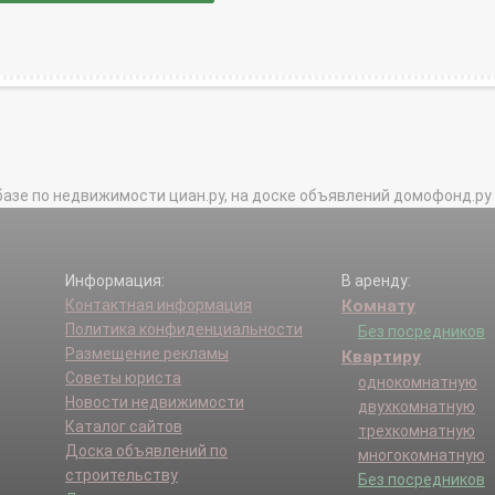
базе по недвижимости циан.ру, на доске объявлений домофонд.ру и в 
Информация:
В аренду:
Контактная информация
Комнату
Политика конфиденциальности
Без посредников
Размещение рекламы
Квартиру
Советы юриста
однокомнатную
Новости недвижимости
двухкомнатную
Каталог сайтов
трехкомнатную
Доска объявлений по
многокомнатную
строительству
Без посредников