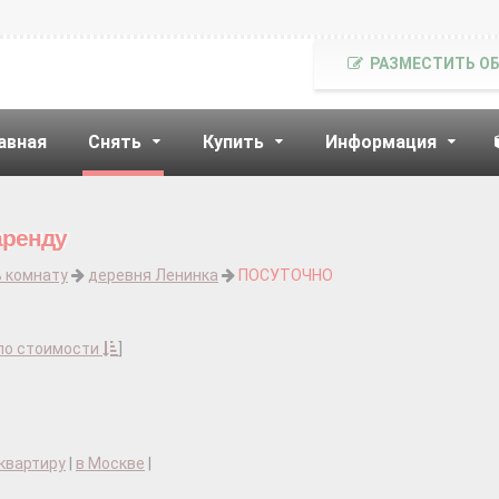
РАЗМЕСТИТЬ О
авная
Снять
Купить
Информация
аренду
ь комнату
деревня Ленинка
ПОСУТОЧНО
по стоимости
]
квартиру
|
в Москве
|