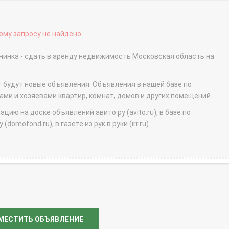
му запросу не найдено...
инка - сдать в аренду недвижимость Московская область на
т будут новые объявления. Объявления в нашей базе по
и и хозяевами квартир, комнат, домов и других помещений.
ю на доске объявлений авито.ру (avito.ru), в базе по
domofond.ru), в газете из рук в руки (irr.ru).
МЕСТИТЬ ОБЪЯВЛЕНИЕ