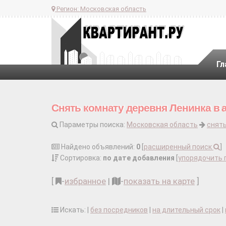
Регион:
Московская область
Гл
Снять комнату деревня Ленинка в 
Параметры поиска:
Московская область
снят
Найдено объявлений:
0
[
расширенный поиск
]
Сортировка:
по дате добавления
[
упорядочить 
[
-
избранное
|
-
показать на карте
]
Искать: |
без посредников
|
на длительный срок
|