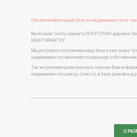
Объявлений в нашей базе по недвижимости по тако
Вы искали: Снять комнату ПОСУТОЧНО деревня Лен
КВАРТИРАНТ.РУ
Мы регулярно пополняем нашу базу и уже скоро ту
недвижимости наполняются вручную собственникам
Так же рекомендуем поискать нужную Вам информаци
недвижимости циан.ру (cian.ru), в базе домофонд.ру (
РАЗ