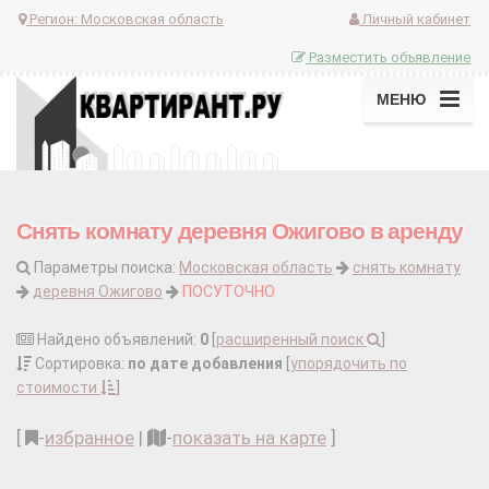
Регион:
Московская область
Личный кабинет
Разместить объявление
МЕНЮ
Снять комнату деревня Ожигово в аренду
Параметры поиска:
Московская область
снять комнату
деревня Ожигово
ПОСУТОЧНО
Найдено объявлений:
0
[
расширенный поиск
]
Сортировка:
по дате добавления
[
упорядочить по
стоимости
]
[
-
избранное
|
-
показать на карте
]