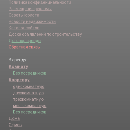
Политика конфиденциальности
Размещение рекламы
Советы юриста
Новости недвижимости
Каталог сайтов
Доска объявлений по строительству
Договор аренды
Обратная связь
В аренду:
Комнату
Без посредников
Квартиру
однокомнатную
двухкомнатную
трехкомнатную
многокомнатную
Без посредников
Дома
Офисы