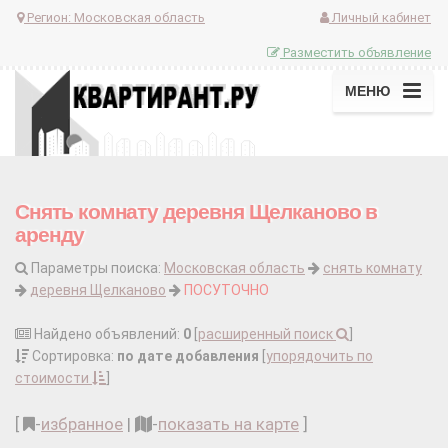
Регион:
Московская область
Личный кабинет
Разместить объявление
МЕНЮ
Снять комнату деревня Щелканово в
аренду
Параметры поиска:
Московская область
снять комнату
деревня Щелканово
ПОСУТОЧНО
Найдено объявлений:
0
[
расширенный поиск
]
Сортировка:
по дате добавления
[
упорядочить по
стоимости
]
[
-
избранное
|
-
показать на карте
]