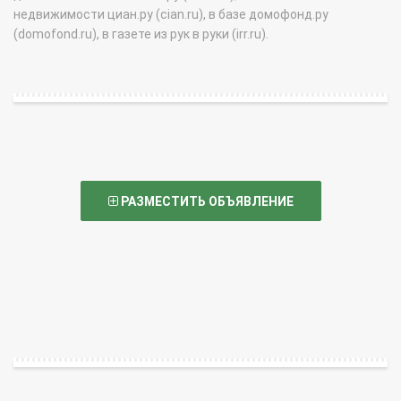
недвижимости циан.ру (cian.ru), в базе домофонд.ру
(domofond.ru), в газете из рук в руки (irr.ru).
РАЗМЕСТИТЬ ОБЪЯВЛЕНИЕ