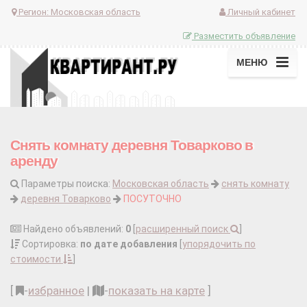
Регион:
Московская область
Личный кабинет
Разместить объявление
МЕНЮ
Снять комнату деревня Товарково в
аренду
Параметры поиска:
Московская область
снять комнату
деревня Товарково
ПОСУТОЧНО
Найдено объявлений:
0
[
расширенный поиск
]
Сортировка:
по дате добавления
[
упорядочить по
стоимости
]
[
-
избранное
|
-
показать на карте
]