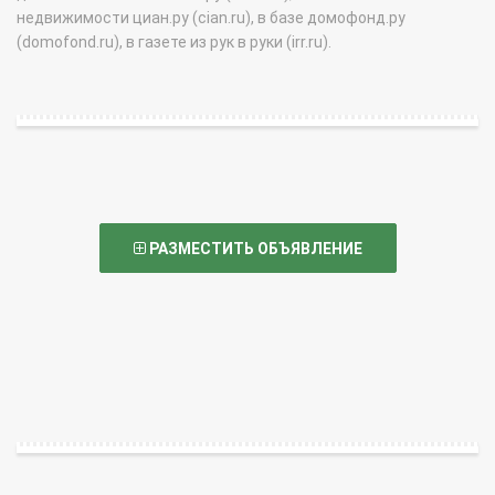
недвижимости циан.ру (cian.ru), в базе домофонд.ру
(domofond.ru), в газете из рук в руки (irr.ru).
РАЗМЕСТИТЬ ОБЪЯВЛЕНИЕ