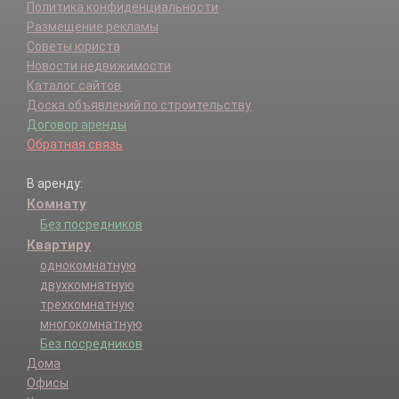
Политика конфиденциальности
Размещение рекламы
Советы юриста
Новости недвижимости
Каталог сайтов
Доска объявлений по строительству
Договор аренды
Обратная связь
В аренду:
Комнату
Без посредников
Квартиру
однокомнатную
двухкомнатную
трехкомнатную
многокомнатную
Без посредников
Дома
Офисы