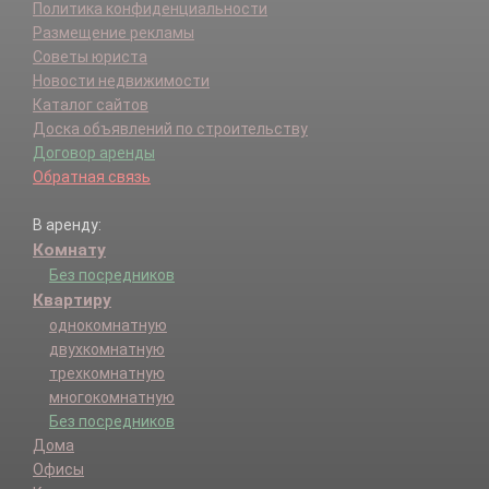
Политика конфиденциальности
Размещение рекламы
Советы юриста
Новости недвижимости
Каталог сайтов
Доска объявлений по строительству
Договор аренды
Обратная связь
В аренду:
Комнату
Без посредников
Квартиру
однокомнатную
двухкомнатную
трехкомнатную
многокомнатную
Без посредников
Дома
Офисы