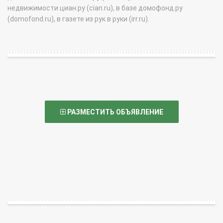
недвижимости циан.ру (cian.ru), в базе домофонд.ру
(domofond.ru), в газете из рук в руки (irr.ru).
РАЗМЕСТИТЬ ОБЪЯВЛЕНИЕ