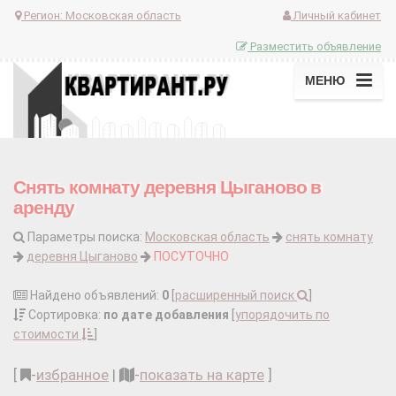
Регион:
Московская область
Личный кабинет
Разместить объявление
МЕНЮ
Снять комнату деревня Цыганово в
аренду
Параметры поиска:
Московская область
снять комнату
деревня Цыганово
ПОСУТОЧНО
Найдено объявлений:
0
[
расширенный поиск
]
Сортировка:
по дате добавления
[
упорядочить по
стоимости
]
[
-
избранное
|
-
показать на карте
]