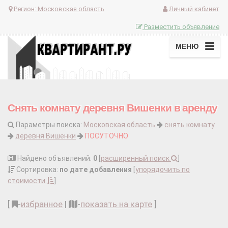
Регион:
Московская область
Личный кабинет
Разместить объявление
МЕНЮ
Снять комнату деревня Вишенки в аренду
Параметры поиска:
Московская область
снять комнату
деревня Вишенки
ПОСУТОЧНО
Найдено объявлений:
0
[
расширенный поиск
]
Сортировка:
по дате добавления
[
упорядочить по
стоимости
]
[
-
избранное
|
-
показать на карте
]