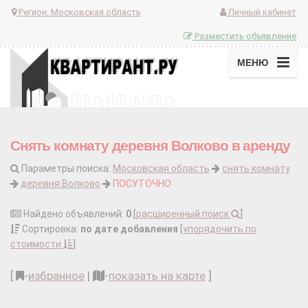
Регион:
Московская область
Личный кабинет
Разместить объявление
МЕНЮ
Снять комнату деревня Волково в аренду
Параметры поиска:
Московская область
снять комнату
деревня Волково
ПОСУТОЧНО
Найдено объявлений:
0
[
расширенный поиск
]
Сортировка:
по дате добавления
[
упорядочить по
стоимости
]
[
-
избранное
|
-
показать на карте
]