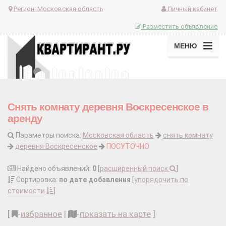
Регион:
Московская область
Личный кабинет
Разместить объявление
МЕНЮ
Снять комнату деревня Воскресенское в
аренду
Параметры поиска:
Московская область
снять комнату
деревня Воскресенское
ПОСУТОЧНО
Найдено объявлений:
0
[
расширенный поиск
]
Сортировка:
по дате добавления
[
упорядочить по
стоимости
]
[
-
избранное
|
-
показать на карте
]