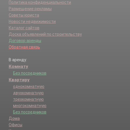
Политика конфиденциальности
Размещение рекламы
Советы юриста
Новости недвижимости
Каталог сайтов
Доска объявлений по строительству
Договор аренды
Обратная связь
В аренду:
Комнату
Без посредников
Квартиру
однокомнатную
двухкомнатную
трехкомнатную
многокомнатную
Без посредников
Дома
Офисы