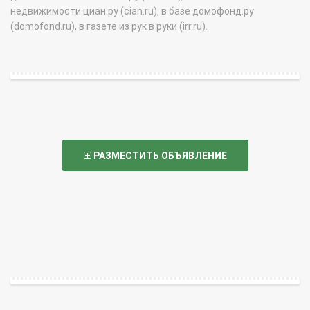
недвижимости циан.ру (cian.ru), в базе домофонд.ру
(domofond.ru), в газете из рук в руки (irr.ru).
РАЗМЕСТИТЬ ОБЪЯВЛЕНИЕ