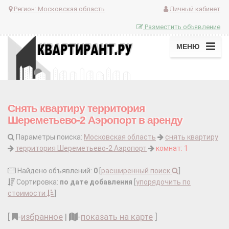
Регион:
Московская область
Личный кабинет
Разместить объявление
МЕНЮ
Снять квартиру территория
Шереметьево-2 Аэропорт в аренду
Параметры поиска:
Московская область
снять квартиру
территория Шереметьево-2 Аэропорт
комнат: 1
Найдено объявлений:
0
[
расширенный поиск
]
Сортировка:
по дате добавления
[
упорядочить по
стоимости
]
[
-
избранное
|
-
показать на карте
]