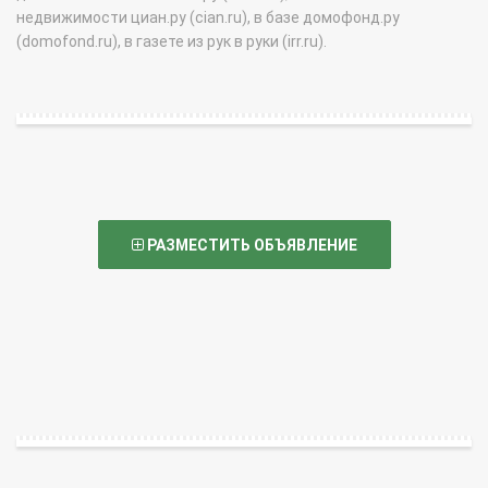
недвижимости циан.ру (cian.ru), в базе домофонд.ру
(domofond.ru), в газете из рук в руки (irr.ru).
РАЗМЕСТИТЬ ОБЪЯВЛЕНИЕ