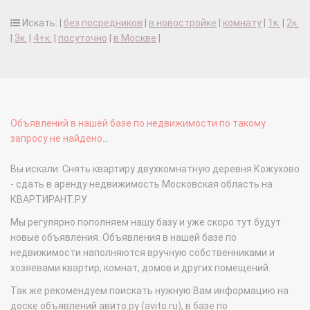
Искать: |
без посредников
|
в новостройке
|
комнату
|
1к.
|
2к.
|
3к.
|
4+к.
|
посуточно
|
в Москве
|
Объявлений в нашей базе по недвижимости по такому
запросу не найдено...
Вы искали: Снять квартиру двухкомнатную деревня Кожухово
- сдать в аренду недвижимость Московская область на
КВАРТИРАНТ.РУ
Мы регулярно пополняем нашу базу и уже скоро тут будут
новые объявления. Объявления в нашей базе по
недвижимости наполняются вручную собственниками и
хозяевами квартир, комнат, домов и других помещений.
Так же рекомендуем поискать нужную Вам информацию на
доске объявлений авито.ру (avito.ru), в базе по