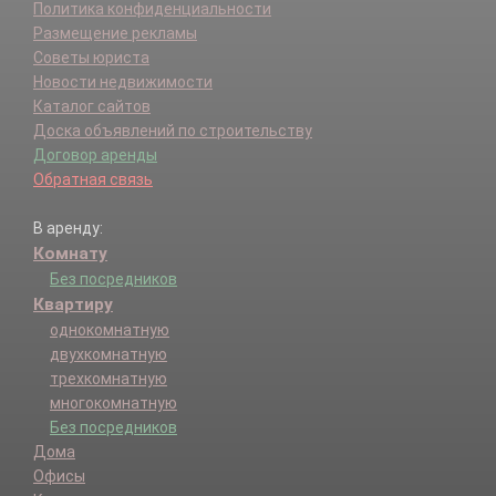
Политика конфиденциальности
Размещение рекламы
Советы юриста
Новости недвижимости
Каталог сайтов
Доска объявлений по строительству
Договор аренды
Обратная связь
В аренду:
Комнату
Без посредников
Квартиру
однокомнатную
двухкомнатную
трехкомнатную
многокомнатную
Без посредников
Дома
Офисы