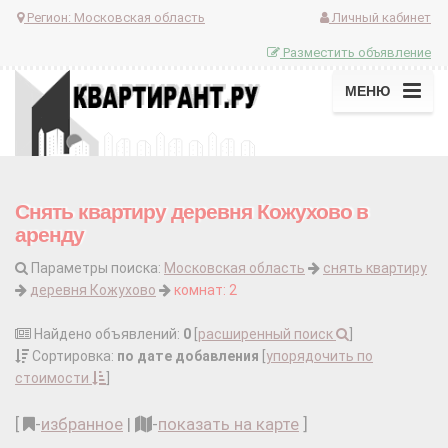
Регион:
Московская область
Личный кабинет
Разместить объявление
МЕНЮ
Снять квартиру деревня Кожухово в
аренду
Параметры поиска:
Московская область
снять квартиру
деревня Кожухово
комнат: 2
Найдено объявлений:
0
[
расширенный поиск
]
Сортировка:
по дате добавления
[
упорядочить по
стоимости
]
[
-
избранное
|
-
показать на карте
]