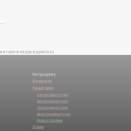
газете из рук в руки irr.ru
На продажу:
Комнату
Квартиру
однокомнатную
двухкомнатную
трехкомнатную
многокомнатную
Новостройки
Дома