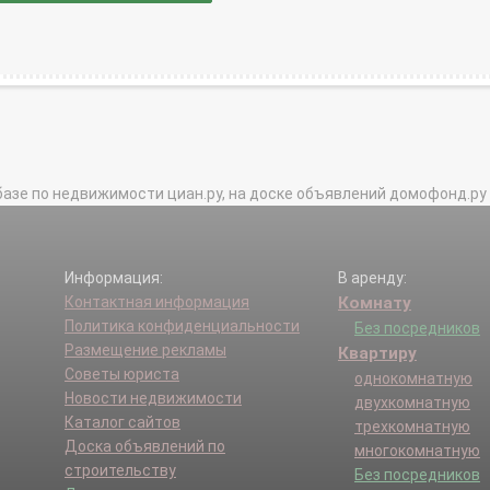
базе по недвижимости циан.ру, на доске объявлений домофонд.ру и в 
Информация:
В аренду:
Контактная информация
Комнату
Политика конфиденциальности
Без посредников
Размещение рекламы
Квартиру
Советы юриста
однокомнатную
Новости недвижимости
двухкомнатную
Каталог сайтов
трехкомнатную
Доска объявлений по
многокомнатную
строительству
Без посредников