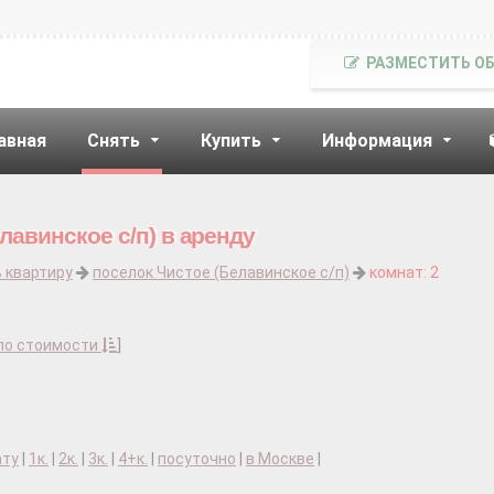
РАЗМЕСТИТЬ О
авная
Снять
Купить
Информация
лавинское с/п) в аренду
 квартиру
поселок Чистое (Белавинское с/п)
комнат: 2
по стоимости
]
ату
|
1к.
|
2к.
|
3к.
|
4+к.
|
посуточно
|
в Москве
|