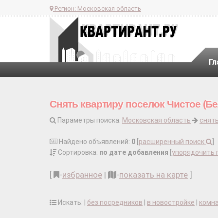
Регион:
Московская область
Гл
Снять квартиру поселок Чистое (Бе
Параметры поиска:
Московская область
снять
Найдено объявлений:
0
[
расширенный поиск
]
Сортировка:
по дате добавления
[
упорядочить 
[
-
избранное
|
-
показать на карте
]
Искать: |
без посредников
|
в новостройке
|
комн