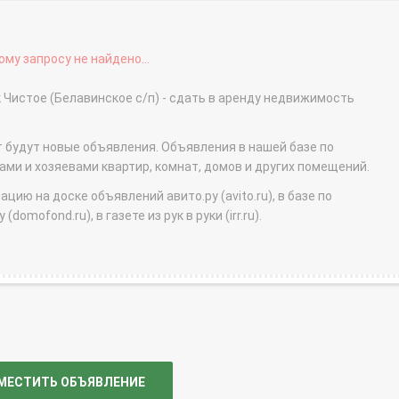
му запросу не найдено...
 Чистое (Белавинское с/п) - сдать в аренду недвижимость
т будут новые объявления. Объявления в нашей базе по
и и хозяевами квартир, комнат, домов и других помещений.
ю на доске объявлений авито.ру (avito.ru), в базе по
domofond.ru), в газете из рук в руки (irr.ru).
МЕСТИТЬ ОБЪЯВЛЕНИЕ