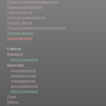
Политика конфиденциальности
Размещение рекламы
Советы юриста
Новости недвижимости
Каталог сайтов
Доска объявлений по строительству
Договор аренды
Обратная связь
В аренду:
Комнату
Без посредников
Квартиру
однокомнатную
двухкомнатную
трехкомнатную
многокомнатную
Без посредников
Дома
Офисы