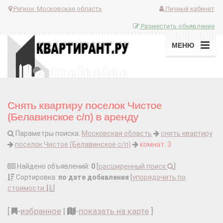
Регион:
Московская область
Личный кабинет
Разместить объявление
МЕНЮ
Снять квартиру поселок Чистое
(Белавинское с/п) в аренду
Параметры поиска:
Московская область
снять квартиру
поселок Чистое (Белавинское с/п)
комнат: 3
Найдено объявлений:
0
[
расширенный поиск
]
Сортировка:
по дате добавления
[
упорядочить по
стоимости
]
[
-
избранное
|
-
показать на карте
]