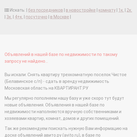
Искать: |
без посредников
|
в новостройке
|
комнату
|
1к.
|
2к.
|
3к.
|
4+к.
|
посуточно
|
в Москве
|
Объявлений в нашей базе по недвижимости по такому
запросу не найдено...
Вы искали: Снять квартиру трехкомнатную поселок Чистое
(Белавинское с/п) - сдать в аренду недвижимость
Московская область на КВАРТИРАНТ.РУ
Мы регулярно пополняем нашу базу и уже скоро тут будут
новые объявления. Объявления в нашей базе по
недвижимости наполняются вручную собственниками и
хозяевами квартир, комнат, домов и других помещений.
Так же рекомендуем поискать нужную Вам информацию на
доске объявлений авито.ру (avito.ru), в базе по