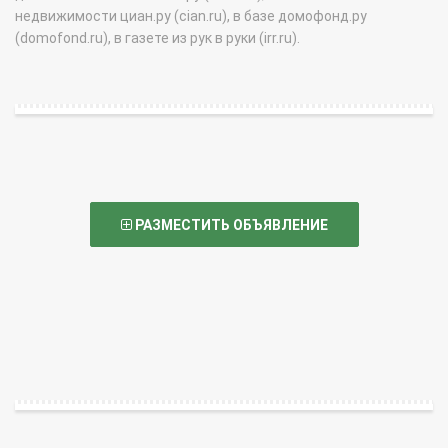
недвижимости циан.ру (cian.ru), в базе домофонд.ру
(domofond.ru), в газете из рук в руки (irr.ru).
РАЗМЕСТИТЬ ОБЪЯВЛЕНИЕ