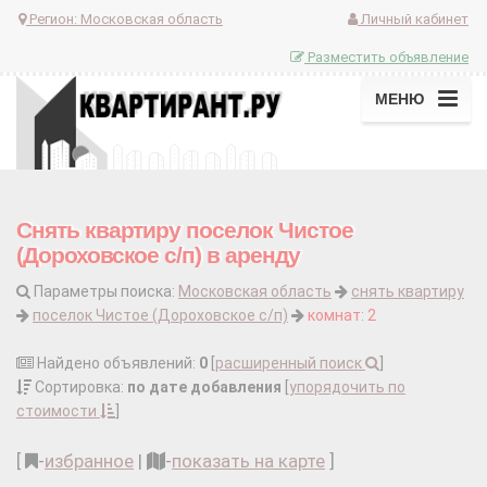
Регион:
Московская область
Личный кабинет
Разместить объявление
МЕНЮ
Снять квартиру поселок Чистое
(Дороховское с/п) в аренду
Параметры поиска:
Московская область
снять квартиру
поселок Чистое (Дороховское с/п)
комнат: 2
Найдено объявлений:
0
[
расширенный поиск
]
Сортировка:
по дате добавления
[
упорядочить по
стоимости
]
[
-
избранное
|
-
показать на карте
]