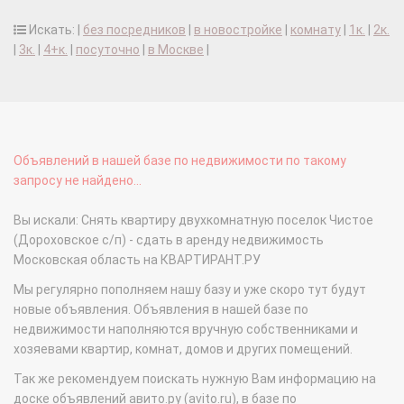
Искать: |
без посредников
|
в новостройке
|
комнату
|
1к.
|
2к.
|
3к.
|
4+к.
|
посуточно
|
в Москве
|
Объявлений в нашей базе по недвижимости по такому
запросу не найдено...
Вы искали: Снять квартиру двухкомнатную поселок Чистое
(Дороховское с/п) - сдать в аренду недвижимость
Московская область на КВАРТИРАНТ.РУ
Мы регулярно пополняем нашу базу и уже скоро тут будут
новые объявления. Объявления в нашей базе по
недвижимости наполняются вручную собственниками и
хозяевами квартир, комнат, домов и других помещений.
Так же рекомендуем поискать нужную Вам информацию на
доске объявлений авито.ру (avito.ru), в базе по