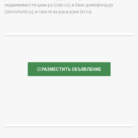
недвижимости циан.ру (cian.ru), в базе домофонд.ру
(domofond.ru), в газете из рук в руки (irr.ru).
РАЗМЕСТИТЬ ОБЪЯВЛЕНИЕ