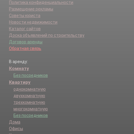
Политика конфиденциальности
Размещение рекламы
Советы юриста
Новости недвижимости
Каталог сайтов
Доска объявлений по строительству
Договор аренды
Обратная связь
В аренду:
Комнату
Без посредников
Квартиру
однокомнатную
двухкомнатную
трехкомнатную
многокомнатную
Без посредников
Дома
Офисы