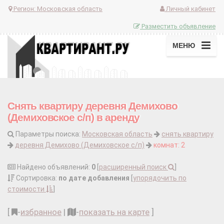
Регион:
Московская область
Личный кабинет
Разместить объявление
МЕНЮ
Снять квартиру деревня Демихово
(Демиховское с/п) в аренду
Параметры поиска:
Московская область
снять квартиру
деревня Демихово (Демиховское с/п)
комнат: 2
Найдено объявлений:
0
[
расширенный поиск
]
Сортировка:
по дате добавления
[
упорядочить по
стоимости
]
[
-
избранное
|
-
показать на карте
]