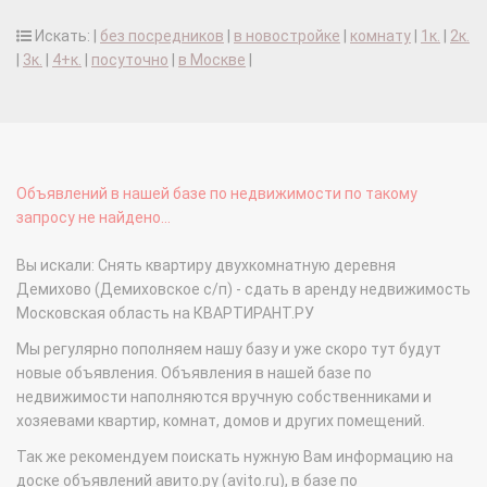
Искать: |
без посредников
|
в новостройке
|
комнату
|
1к.
|
2к.
|
3к.
|
4+к.
|
посуточно
|
в Москве
|
Объявлений в нашей базе по недвижимости по такому
запросу не найдено...
Вы искали: Снять квартиру двухкомнатную деревня
Демихово (Демиховское с/п) - сдать в аренду недвижимость
Московская область на КВАРТИРАНТ.РУ
Мы регулярно пополняем нашу базу и уже скоро тут будут
новые объявления. Объявления в нашей базе по
недвижимости наполняются вручную собственниками и
хозяевами квартир, комнат, домов и других помещений.
Так же рекомендуем поискать нужную Вам информацию на
доске объявлений авито.ру (avito.ru), в базе по