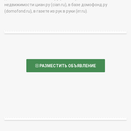
недвижимости циан.ру (cian.ru), в базе домофонд.ру
(domofond.ru), в газете из рук в руки (irr.ru).
РАЗМЕСТИТЬ ОБЪЯВЛЕНИЕ