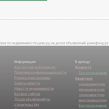
базе по недвижимости циан.ру, на доске объявлений домофонд.ру и в 
Информация:
В аренду:
Контактная информация
Комнату
Политика конфиденциальности
Без посредников
Размещение рекламы
Квартиру
Советы юриста
однокомнатную
Новости недвижимости
двухкомнатную
Каталог сайтов
трехкомнатную
Доска объявлений по
многокомнатную
строительству
Без посредников