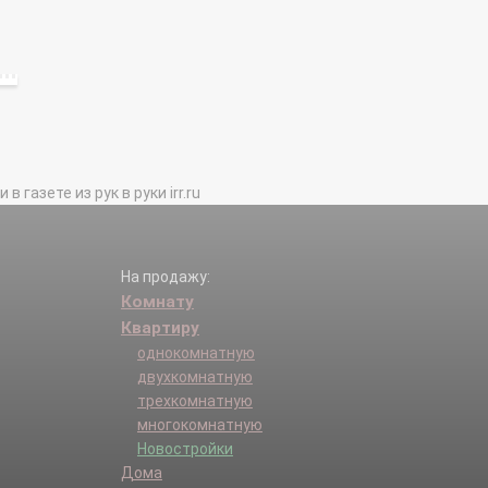
газете из рук в руки irr.ru
На продажу:
Комнату
Квартиру
однокомнатную
двухкомнатную
трехкомнатную
многокомнатную
Новостройки
Дома