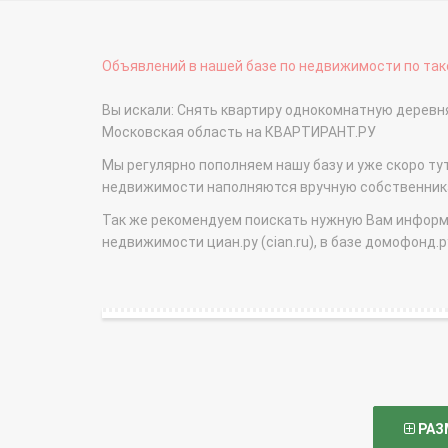
Объявлений в нашей базе по недвижимости по тако
Вы искали: Снять квартиру однокомнатную деревн
Московская область на КВАРТИРАНТ.РУ
Мы регулярно пополняем нашу базу и уже скоро ту
недвижимости наполняются вручную собственникам
Так же рекомендуем поискать нужную Вам информаци
недвижимости циан.ру (cian.ru), в базе домофонд.ру (
РАЗ