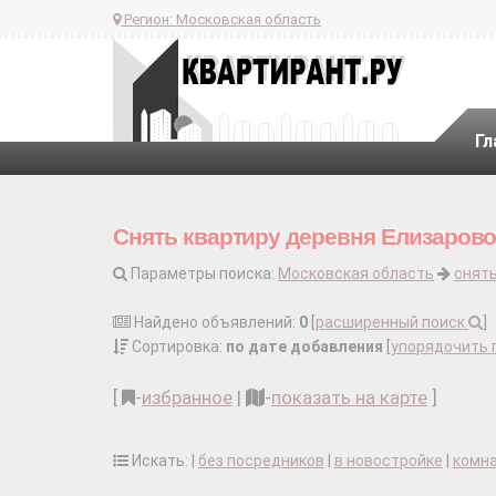
Регион:
Московская область
Гл
Снять квартиру деревня Елизарово
Параметры поиска:
Московская область
снять
Найдено объявлений:
0
[
расширенный поиск
]
Сортировка:
по дате добавления
[
упорядочить 
[
-
избранное
|
-
показать на карте
]
Искать: |
без посредников
|
в новостройке
|
комн