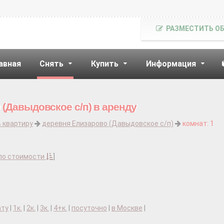
РАЗМЕСТИТЬ О
авная
Снять
Купить
Информация
 (Давыдовское с/п) в аренду
 квартиру
деревня Елизарово (Давыдовское с/п)
комнат: 1
по стоимости
]
ату
|
1к.
|
2к.
|
3к.
|
4+к.
|
посуточно
|
в Москве
|