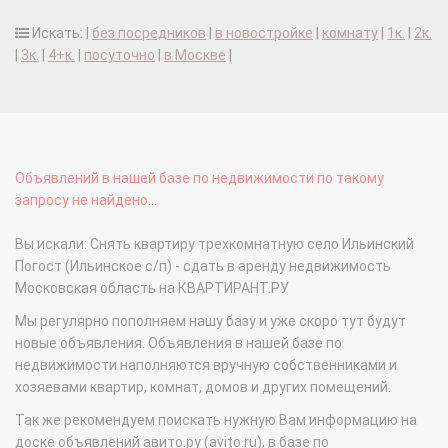
Искать: |
без посредников
|
в новостройке
|
комнату
|
1к.
|
2к.
|
3к.
|
4+к.
|
посуточно
|
в Москве
|
Объявлений в нашей базе по недвижимости по такому
запросу не найдено...
Вы искали: Снять квартиру трехкомнатную село Ильинский
Погост (Ильинское с/п) - сдать в аренду недвижимость
Московская область на КВАРТИРАНТ.РУ
Мы регулярно пополняем нашу базу и уже скоро тут будут
новые объявления. Объявления в нашей базе по
недвижимости наполняются вручную собственниками и
хозяевами квартир, комнат, домов и других помещений.
Так же рекомендуем поискать нужную Вам информацию на
доске объявлений авито.ру (avito.ru), в базе по