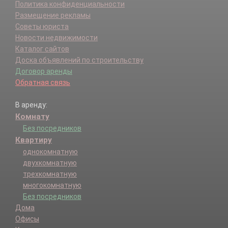
Политика конфиденциальности
Размещение рекламы
Советы юриста
Новости недвижимости
Каталог сайтов
Доска объявлений по строительству
Договор аренды
Обратная связь
В аренду:
Комнату
Без посредников
Квартиру
однокомнатную
двухкомнатную
трехкомнатную
многокомнатную
Без посредников
Дома
Офисы