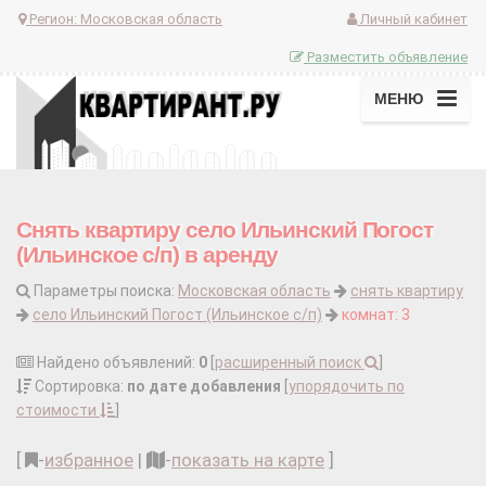
Регион:
Московская область
Личный кабинет
Разместить объявление
МЕНЮ
Снять квартиру село Ильинский Погост
(Ильинское с/п) в аренду
Параметры поиска:
Московская область
снять квартиру
село Ильинский Погост (Ильинское с/п)
комнат: 3
Найдено объявлений:
0
[
расширенный поиск
]
Сортировка:
по дате добавления
[
упорядочить по
стоимости
]
[
-
избранное
|
-
показать на карте
]