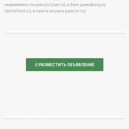
недвижимости циан.ру (cian.ru), в базе домофонд.ру
(domofond.ru), в газете из рук в руки (irr.ru).
РАЗМЕСТИТЬ ОБЪЯВЛЕНИЕ