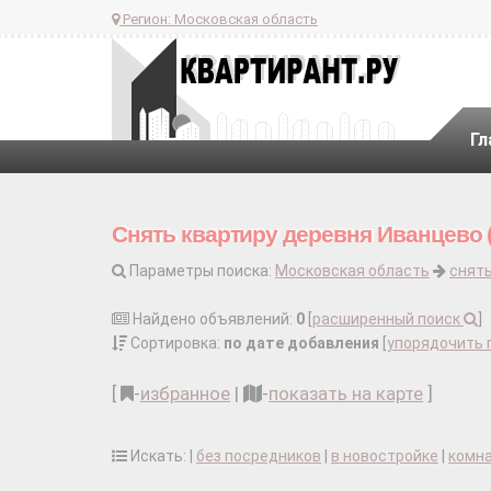
Регион:
Московская область
Гл
Снять квартиру деревня Иванцево (
Параметры поиска:
Московская область
снять
Найдено объявлений:
0
[
расширенный поиск
]
Сортировка:
по дате добавления
[
упорядочить 
[
-
избранное
|
-
показать на карте
]
Искать: |
без посредников
|
в новостройке
|
комн