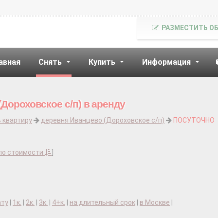
РАЗМЕСТИТЬ О
авная
Снять
Купить
Информация
Дороховское с/п) в аренду
 квартиру
деревня Иванцево (Дороховское с/п)
ПОСУТОЧНО
по стоимости
]
ату
|
1к.
|
2к.
|
3к.
|
4+к.
|
на длительный срок
|
в Москве
|