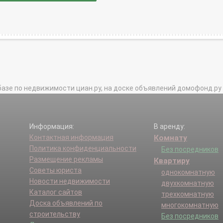
базе по недвижимости циан.ру, на доске объявлений домофонд.ру и в 
Информация:
В аренду:
Контактная информация
Комнату
Политика конфиденциальности
Без посредников
Размещение рекламы
Квартиру
Советы юриста
однокомнатную
Новости недвижимости
двухкомнатную
Каталог сайтов
трехкомнатную
Доска объявлений по
многокомнатную
строительству
Без посредников