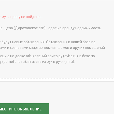
му запросу не найдено...
анцево (Дороховское с/п) - сдать в аренду недвижимость
т будут новые объявления. Объявления в нашей базе по
и и хозяевами квартир, комнат, домов и других помещений.
ю на доске объявлений авито.ру (avito.ru), в базе по
domofond.ru), в газете из рук в руки (irr.ru).
МЕСТИТЬ ОБЪЯВЛЕНИЕ