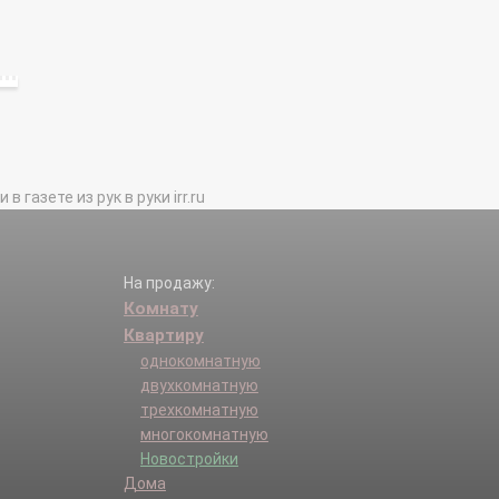
газете из рук в руки irr.ru
На продажу:
Комнату
Квартиру
однокомнатную
двухкомнатную
трехкомнатную
многокомнатную
Новостройки
Дома