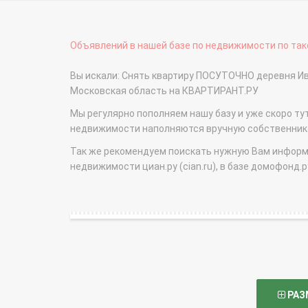
Объявлений в нашей базе по недвижимости по тако
Вы искали: Снять квартиру ПОСУТОЧНО деревня Ив
Московская область на КВАРТИРАНТ.РУ
Мы регулярно пополняем нашу базу и уже скоро ту
недвижимости наполняются вручную собственникам
Так же рекомендуем поискать нужную Вам информаци
недвижимости циан.ру (cian.ru), в базе домофонд.ру (
РАЗ