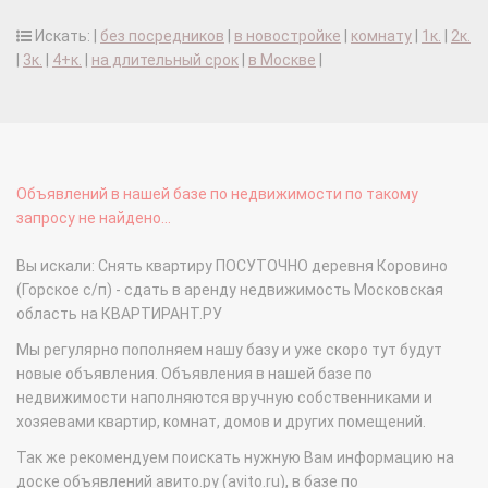
Искать: |
без посредников
|
в новостройке
|
комнату
|
1к.
|
2к.
|
3к.
|
4+к.
|
на длительный срок
|
в Москве
|
Объявлений в нашей базе по недвижимости по такому
запросу не найдено...
Вы искали: Снять квартиру ПОСУТОЧНО деревня Коровино
(Горское с/п) - сдать в аренду недвижимость Московская
область на КВАРТИРАНТ.РУ
Мы регулярно пополняем нашу базу и уже скоро тут будут
новые объявления. Объявления в нашей базе по
недвижимости наполняются вручную собственниками и
хозяевами квартир, комнат, домов и других помещений.
Так же рекомендуем поискать нужную Вам информацию на
доске объявлений авито.ру (avito.ru), в базе по