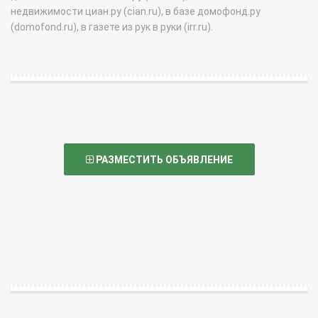
недвижимости циан.ру (cian.ru), в базе домофонд.ру
(domofond.ru), в газете из рук в руки (irr.ru).
РАЗМЕСТИТЬ ОБЪЯВЛЕНИЕ