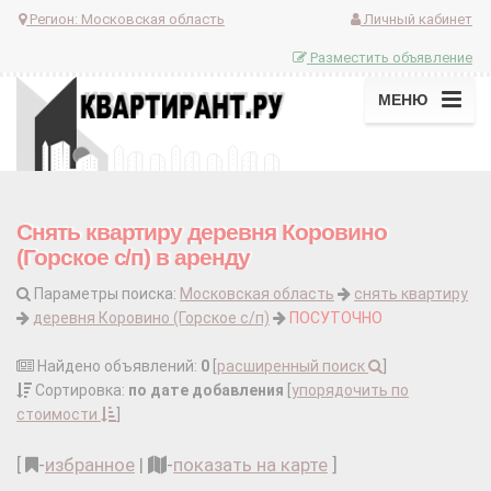
Регион:
Московская область
Личный кабинет
Разместить объявление
МЕНЮ
Снять квартиру деревня Коровино
(Горское с/п) в аренду
Параметры поиска:
Московская область
снять квартиру
деревня Коровино (Горское с/п)
ПОСУТОЧНО
Найдено объявлений:
0
[
расширенный поиск
]
Сортировка:
по дате добавления
[
упорядочить по
стоимости
]
[
-
избранное
|
-
показать на карте
]