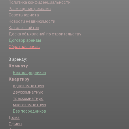
Политика конфиденциальности
Размещение рекламы
Советы юриста
Новости недвижимости
Каталог сайтов
Доска объявлений по строительству
Договор аренды
Обратная связь
В аренду:
Комнату
Без посредников
Квартиру
однокомнатную
двухкомнатную
трехкомнатную
многокомнатную
Без посредников
Дома
Офисы