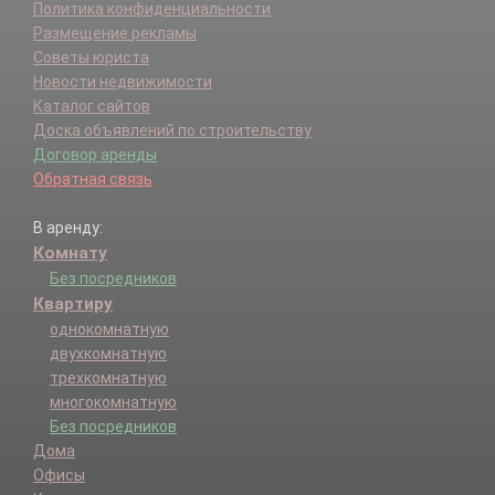
Политика конфиденциальности
Размещение рекламы
Советы юриста
Новости недвижимости
Каталог сайтов
Доска объявлений по строительству
Договор аренды
Обратная связь
В аренду:
Комнату
Без посредников
Квартиру
однокомнатную
двухкомнатную
трехкомнатную
многокомнатную
Без посредников
Дома
Офисы