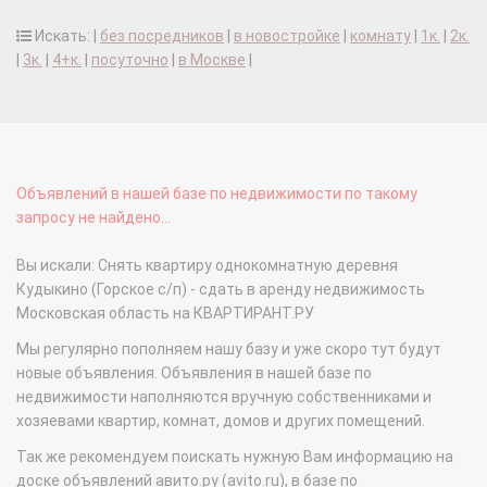
Искать: |
без посредников
|
в новостройке
|
комнату
|
1к.
|
2к.
|
3к.
|
4+к.
|
посуточно
|
в Москве
|
Объявлений в нашей базе по недвижимости по такому
запросу не найдено...
Вы искали: Снять квартиру однокомнатную деревня
Кудыкино (Горское с/п) - сдать в аренду недвижимость
Московская область на КВАРТИРАНТ.РУ
Мы регулярно пополняем нашу базу и уже скоро тут будут
новые объявления. Объявления в нашей базе по
недвижимости наполняются вручную собственниками и
хозяевами квартир, комнат, домов и других помещений.
Так же рекомендуем поискать нужную Вам информацию на
доске объявлений авито.ру (avito.ru), в базе по