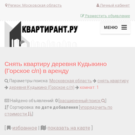
Регион:
Московская область
Личный кабинет
Разместить объявление
МЕНЮ
Снять квартиру деревня Кудыкино
(Горское с/п) в аренду
Параметры поиска:
Московская область
снять квартиру
деревня Кудыкино (Горское с/п)
комнат: 1
Найдено объявлений:
0
[
расширенный поиск
]
Сортировка:
по дате добавления
[
упорядочить по
стоимости
]
[
-
избранное
|
-
показать на карте
]