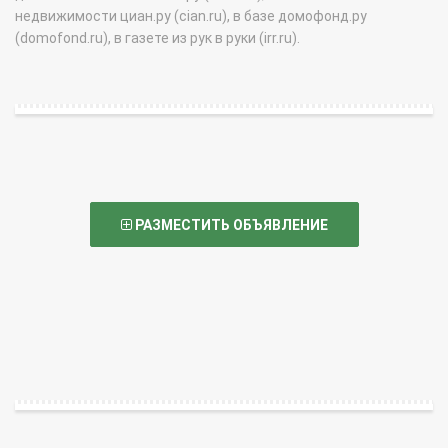
недвижимости циан.ру (cian.ru), в базе домофонд.ру
(domofond.ru), в газете из рук в руки (irr.ru).
РАЗМЕСТИТЬ ОБЪЯВЛЕНИЕ