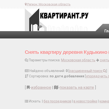
Регион:
Московская область
Гл
Снять квартиру деревня Кудыкино (
Параметры поиска:
Московская область
снять
Найдено объявлений:
0
[
расширенный поиск
]
Сортировка:
по дате добавления
[
упорядочить 
[
-
избранное
|
-
показать на карте
]
Искать: |
без посредников
|
в новостройке
|
комн