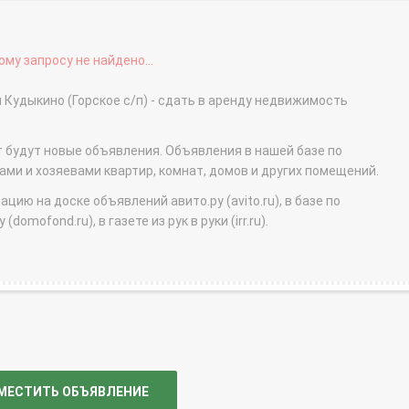
му запросу не найдено...
вня Кудыкино (Горское с/п) - сдать в аренду недвижимость
т будут новые объявления. Объявления в нашей базе по
и и хозяевами квартир, комнат, домов и других помещений.
ю на доске объявлений авито.ру (avito.ru), в базе по
domofond.ru), в газете из рук в руки (irr.ru).
МЕСТИТЬ ОБЪЯВЛЕНИЕ