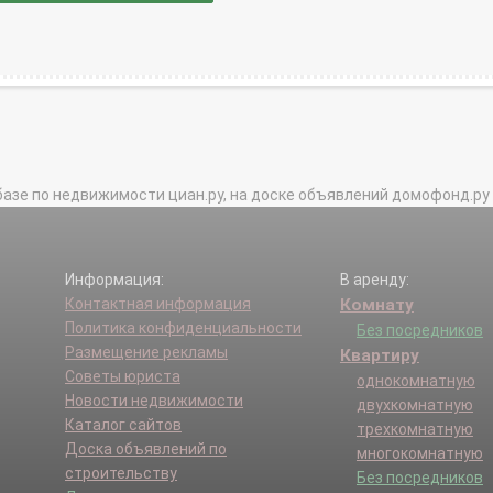
базе по недвижимости циан.ру, на доске объявлений домофонд.ру и в 
Информация:
В аренду:
Контактная информация
Комнату
Политика конфиденциальности
Без посредников
Размещение рекламы
Квартиру
Советы юриста
однокомнатную
Новости недвижимости
двухкомнатную
Каталог сайтов
трехкомнатную
Доска объявлений по
многокомнатную
строительству
Без посредников