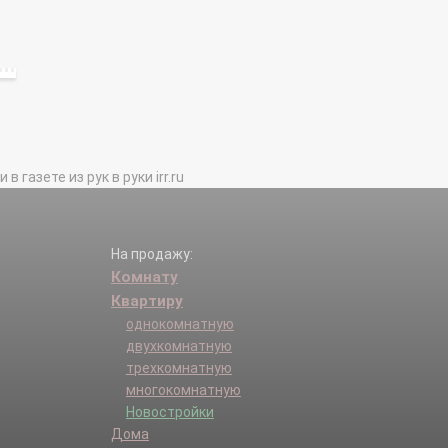
газете из рук в руки irr.ru
На продажу:
Комнату
Квартиру
однокомнатную
двухкомнатную
трехкомнатную
многокомнатную
Новостройки
Дома