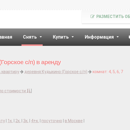
РАЗМЕСТИТЬ О
авная
Снять
Купить
Информация
Горское с/п) в аренду
 квартиру
деревня Кудыкино (Горское с/п)
комнат: 4, 5, 6, 7
по стоимости
]
ату
|
1к.
|
2к.
|
3к.
|
4+к.
|
посуточно
|
в Москве
|