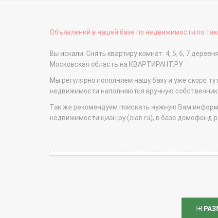
Объявлений в нашей базе по недвижимости по тако
Вы искали: Снять квартиру комнат: 4, 5, 6, 7 дере
Московская область на КВАРТИРАНТ.РУ
Мы регулярно пополняем нашу базу и уже скоро ту
недвижимости наполняются вручную собственникам
Так же рекомендуем поискать нужную Вам информаци
недвижимости циан.ру (cian.ru), в базе домофонд.ру (
РАЗ