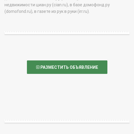
недвижимости циан.ру (cian.ru), в базе домофонд.ру
(domofond.ru), в газете из рук в руки (irr.ru).
РАЗМЕСТИТЬ ОБЪЯВЛЕНИЕ