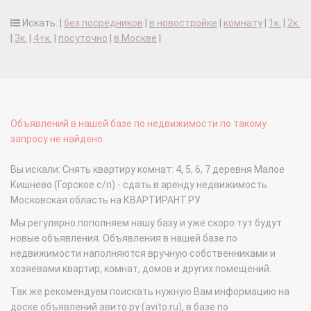
Искать: |
без посредников
|
в новостройке
|
комнату
|
1к.
|
2к.
|
3к.
|
4+к.
|
посуточно
|
в Москве
|
Объявлений в нашей базе по недвижимости по такому
запросу не найдено...
Вы искали: Снять квартиру комнат: 4, 5, 6, 7 деревня Малое
Кишнево (Горское с/п) - сдать в аренду недвижимость
Московская область на КВАРТИРАНТ.РУ
Мы регулярно пополняем нашу базу и уже скоро тут будут
новые объявления. Объявления в нашей базе по
недвижимости наполняются вручную собственниками и
хозяевами квартир, комнат, домов и других помещений.
Так же рекомендуем поискать нужную Вам информацию на
доске объявлений авито.ру (avito.ru), в базе по