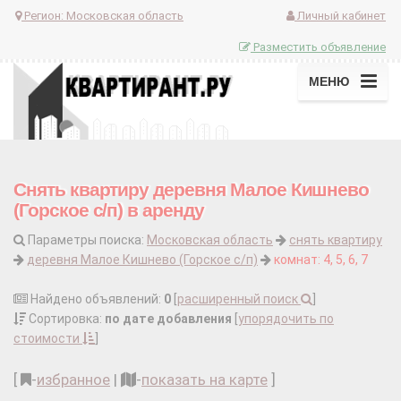
Регион:
Московская область
Личный кабинет
Разместить объявление
МЕНЮ
Снять квартиру деревня Малое Кишнево
(Горское с/п) в аренду
Параметры поиска:
Московская область
снять квартиру
деревня Малое Кишнево (Горское с/п)
комнат: 4, 5, 6, 7
Найдено объявлений:
0
[
расширенный поиск
]
Сортировка:
по дате добавления
[
упорядочить по
стоимости
]
[
-
избранное
|
-
показать на карте
]