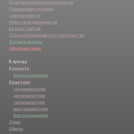
Политика конфиденциальности
Размещение рекламы
Советы юриста
Новости недвижимости
Каталог сайтов
Доска объявлений по строительству
Договор аренды
Обратная связь
В аренду:
Комнату
Без посредников
Квартиру
однокомнатную
двухкомнатную
трехкомнатную
многокомнатную
Без посредников
Дома
Офисы