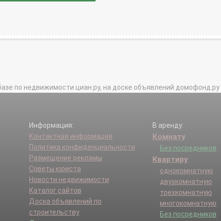
базе по недвижимости циан.ру, на доске объявлений домофонд.ру и в 
Информация:
В аренду:
Контактная информация
Комнату
Политика конфиденциальности
Без посредников
Размещение рекламы
Квартиру
Советы юриста
однокомнатную
Новости недвижимости
двухкомнатную
Каталог сайтов
трехкомнатную
Доска объявлений по
многокомнатную
строительству
Без посредников