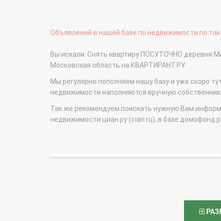
Объявлений в нашей базе по недвижимости по тако
Вы искали: Снять квартиру ПОСУТОЧНО деревня Ми
Московская область на КВАРТИРАНТ.РУ
Мы регулярно пополняем нашу базу и уже скоро ту
недвижимости наполняются вручную собственникам
Так же рекомендуем поискать нужную Вам информаци
недвижимости циан.ру (cian.ru), в базе домофонд.ру (
РАЗ