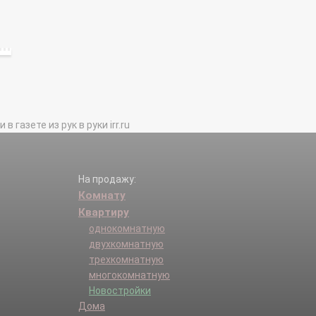
газете из рук в руки irr.ru
На продажу:
Комнату
Квартиру
однокомнатную
двухкомнатную
трехкомнатную
многокомнатную
Новостройки
Дома