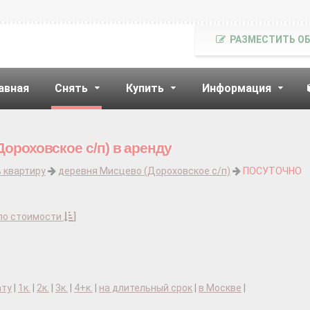
РАЗМЕСТИТЬ О
авная
Снять
Купить
Информация
ороховское с/п) в аренду
 квартиру
деревня Мисцево (Дороховское с/п)
ПОСУТОЧНО
по стоимости
]
ату
|
1к.
|
2к.
|
3к.
|
4+к.
|
на длительный срок
|
в Москве
|