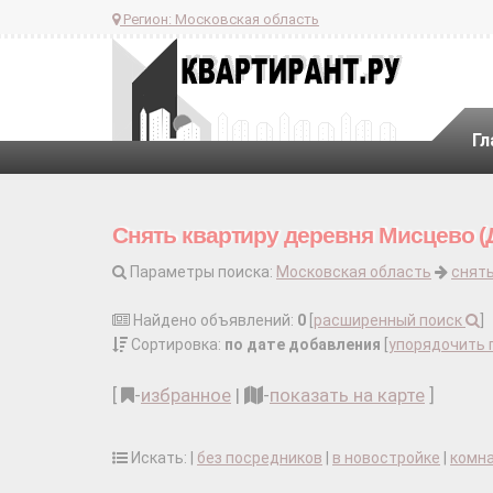
Регион:
Московская область
Гл
Снять квартиру деревня Мисцево (Д
Параметры поиска:
Московская область
снять
Найдено объявлений:
0
[
расширенный поиск
]
Сортировка:
по дате добавления
[
упорядочить 
[
-
избранное
|
-
показать на карте
]
Искать: |
без посредников
|
в новостройке
|
комн