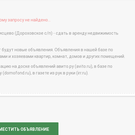
му запросу не найдено...
сцево (Дороховское с/п) - сдать в аренду недвижимость
т будут новые объявления. Объявления в нашей базе по
и и хозяевами квартир, комнат, домов и других помещений.
ю на доске объявлений авито.ру (avito.ru), в базе по
domofond.ru), в газете из рук в руки (irr.ru).
МЕСТИТЬ ОБЪЯВЛЕНИЕ