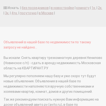
Искать: |
без посредников
|
в новостройке
|
комнату
|
1к.
|
2к.
|
3к.
|
4+к.
|
посуточно
|
в Москве
|
Объявлений в нашей базе по недвижимости по такому
запросу не найдено...
Вы искали: Снять квартиру трехкомнатную деревня Ненилово
(Новинское с/п) - сдать в аренду недвижимость Московская
область на КВАРТИРАНТ.РУ
Мы регулярно пополняем нашу базу и уже скоро тут будут
новые объявления. Объявления в нашей базе по
недвижимости наполняются вручную собственниками и
хозяевами квартир, комнат, домов и других помещений.
Так же рекомендуем поискать нужную Вам информацию на
доске объявлений авито.ру (avito.ru), в базе по