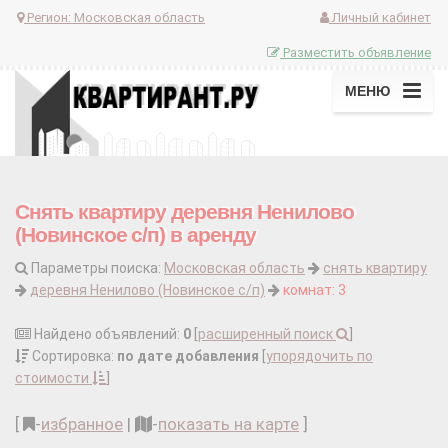
Регион:
Московская область
Личный кабинет
Разместить объявление
МЕНЮ
Снять квартиру деревня Ненилово
(Новинское с/п) в аренду
Параметры поиска:
Московская область
снять квартиру
деревня Ненилово (Новинское с/п)
комнат: 3
Найдено объявлений:
0
[
расширенный поиск
]
Сортировка:
по дате добавления
[
упорядочить по
стоимости
]
[
-
избранное
|
-
показать на карте
]