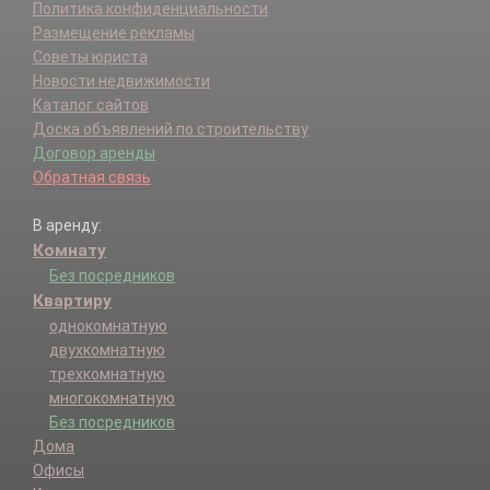
Политика конфиденциальности
Размещение рекламы
Советы юриста
Новости недвижимости
Каталог сайтов
Доска объявлений по строительству
Договор аренды
Обратная связь
В аренду:
Комнату
Без посредников
Квартиру
однокомнатную
двухкомнатную
трехкомнатную
многокомнатную
Без посредников
Дома
Офисы