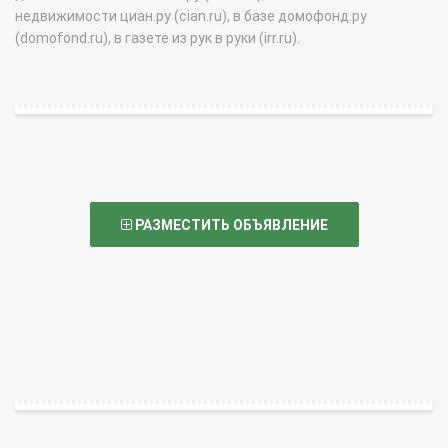
недвижимости циан.ру (cian.ru), в базе домофонд.ру
(domofond.ru), в газете из рук в руки (irr.ru).
РАЗМЕСТИТЬ ОБЪЯВЛЕНИЕ