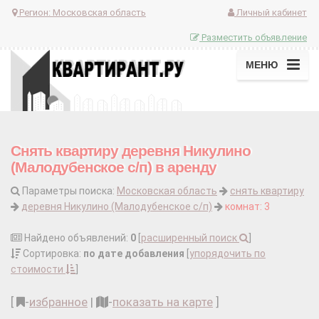
Регион:
Московская область
Личный кабинет
Разместить объявление
МЕНЮ
Снять квартиру деревня Никулино
(Малодубенское с/п) в аренду
Параметры поиска:
Московская область
снять квартиру
деревня Никулино (Малодубенское с/п)
комнат: 3
Найдено объявлений:
0
[
расширенный поиск
]
Сортировка:
по дате добавления
[
упорядочить по
стоимости
]
[
-
избранное
|
-
показать на карте
]