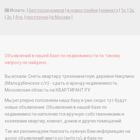
Искать: |
без посредников
|
в новостройке
|
комнату
|
1к.
|
2к.
|
3к.
|
4+к.
|
посуточно
|
в Москве
|
Объявлений в нашей базе по недвижимости по такому
запросу не найдено...
Вы искали: Снять квартиру трехкомнатную деревня Никулино
(Малодубенское с/п) - сдать в аренду недвижимость
Московская область на КВАРТИРАНТ.РУ
Мы регулярно пополняем нашу базу и уже скоро тут будут
новые объявления. Объявления в нашей базе по
недвижимости наполняются вручную собственниками и
хозяевами квартир, комнат, домов и других помещений.
Так же рекомендуем поискать нужную Вам информацию на
доске объявлений авито.ру (avito.ru), в базе по