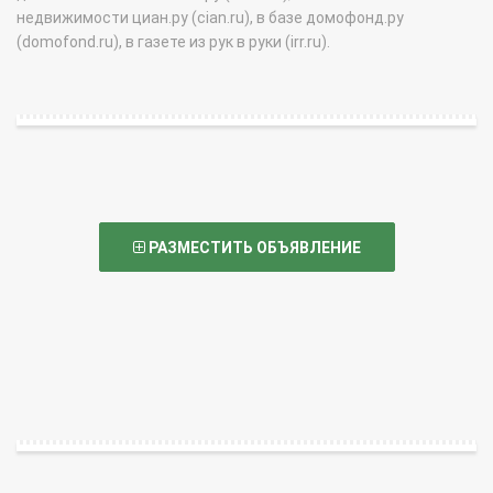
недвижимости циан.ру (cian.ru), в базе домофонд.ру
(domofond.ru), в газете из рук в руки (irr.ru).
РАЗМЕСТИТЬ ОБЪЯВЛЕНИЕ