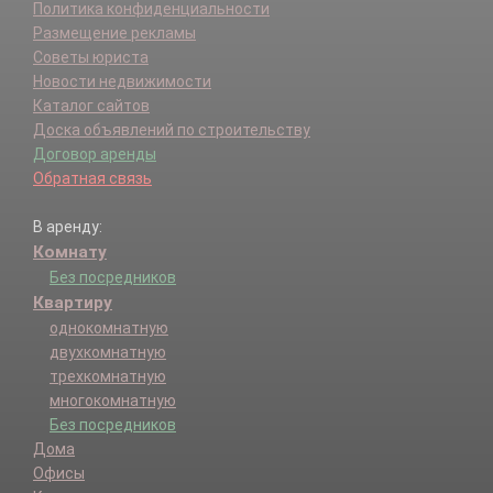
Политика конфиденциальности
Размещение рекламы
Советы юриста
Новости недвижимости
Каталог сайтов
Доска объявлений по строительству
Договор аренды
Обратная связь
В аренду:
Комнату
Без посредников
Квартиру
однокомнатную
двухкомнатную
трехкомнатную
многокомнатную
Без посредников
Дома
Офисы