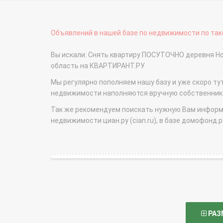
Объявлений в нашей базе по недвижимости по тако
Вы искали: Снять квартиру ПОСУТОЧНО деревня Но
область на КВАРТИРАНТ.РУ
Мы регулярно пополняем нашу базу и уже скоро ту
недвижимости наполняются вручную собственникам
Так же рекомендуем поискать нужную Вам информаци
недвижимости циан.ру (cian.ru), в базе домофонд.ру (
РАЗ