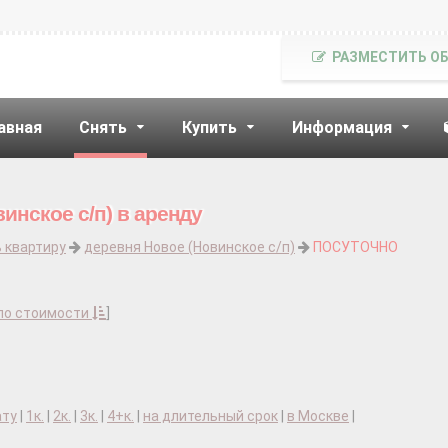
РАЗМЕСТИТЬ О
авная
Снять
Купить
Информация
инское с/п) в аренду
 квартиру
деревня Новое (Новинское с/п)
ПОСУТОЧНО
по стоимости
]
ату
|
1к.
|
2к.
|
3к.
|
4+к.
|
на длительный срок
|
в Москве
|