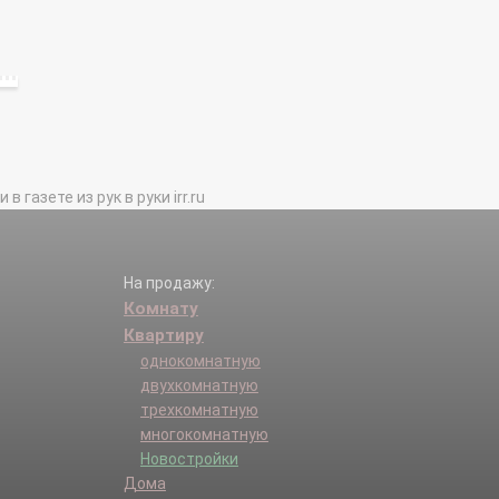
газете из рук в руки irr.ru
На продажу:
Комнату
Квартиру
однокомнатную
двухкомнатную
трехкомнатную
многокомнатную
Новостройки
Дома