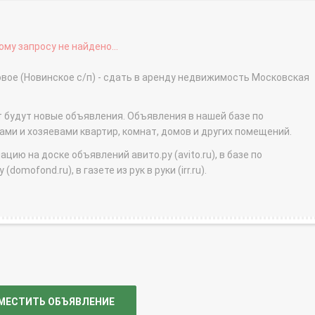
му запросу не найдено...
вое (Новинское с/п) - сдать в аренду недвижимость Московская
т будут новые объявления. Объявления в нашей базе по
и и хозяевами квартир, комнат, домов и других помещений.
ю на доске объявлений авито.ру (avito.ru), в базе по
domofond.ru), в газете из рук в руки (irr.ru).
МЕСТИТЬ ОБЪЯВЛЕНИЕ