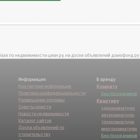
базе по недвижимости циан.ру, на доске объявлений домофонд.ру и в 
Информация:
В аренду:
Контактная информация
Комнату
Политика конфиденциальности
Без посредников
Размещение рекламы
Квартиру
Советы юриста
однокомнатную
Новости недвижимости
двухкомнатную
Каталог сайтов
трехкомнатную
Доска объявлений по
многокомнатную
строительству
Без посредников