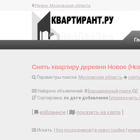
Регион:
Московская область
Гл
Снять квартиру деревня Новое (Нов
Параметры поиска:
Московская область
снять
Найдено объявлений:
0
[
расширенный поиск
]
Сортировка:
по дате добавления
[
упорядочить 
[
-
избранное
|
-
показать на карте
]
Искать: |
без посредников
|
в новостройке
|
комн