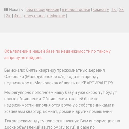
Искать: |
без посредников
|
в новостройке
|
комнату
|
1к.
|
2к.
|
3к.
|
4+к.
|
посуточно
|
в Москве
|
Объявлений в нашей базе по недвижимости по такому
запросу не найдено...
Вы искали: Снять квартиру трехкомнатную деревня
Ожерелки (Малодубенское с/п) - сдать в аренду
недвижимость Московская область на КВАРТИРАНТ.РУ
Мы регулярно пополняем нашу базу и уже скоро тут будут
новые объявления. Объявления в нашей базе по
недвижимости наполняются вручную собственниками и
хозяевами квартир, комнат, домов и других помещений.
Так же рекомендуем поискать нужную Вам информацию на
доске объявлений авито.ру (avito.ru), в базе по