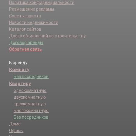
Политика конфиденциальности
Размещение рекламы
Советы юриста
Новости недвижимости
Каталог сайтов
Доска объявлений по строительству
Договор аренды
Обратная связь
В аренду:
Комнату
Без посредников
Квартиру
однокомнатную
двухкомнатную
трехкомнатную
многокомнатную
Без посредников
Дома
Офисы