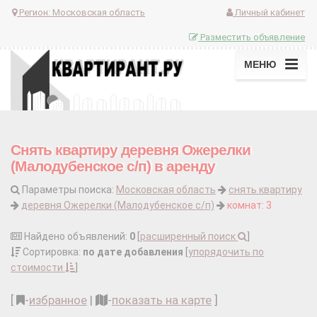
Регион:
Московская область
Личный кабинет
Разместить объявление
МЕНЮ
Снять квартиру деревня Ожерелки
(Малодубенское с/п) в аренду
Параметры поиска:
Московская область
снять квартиру
деревня Ожерелки (Малодубенское с/п)
комнат: 3
Найдено объявлений:
0
[
расширенный поиск
]
Сортировка:
по дате добавления
[
упорядочить по
стоимости
]
[
-
избранное
|
-
показать на карте
]