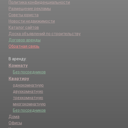
Политика конфиденциальности
Размещение рекламы
Советы юриста
Новости недвижимости
Каталог сайтов
Доска объявлений по строительству
Договор аренды
Обратная связь
В аренду:
Комнату
Без посредников
Квартиру
однокомнатную
двухкомнатную
трехкомнатную
многокомнатную
Без посредников
Дома
Офисы