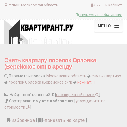
Регион:
Московская область
Личный кабинет
Разместить объявление
МЕНЮ
Снять квартиру поселок Орловка
(Верейское с/п) в аренду
Параметры поиска:
Московская область
снять квартиру
поселок Орловка (Верейское с/п)
комнат: 1
Найдено объявлений:
0
[
расширенный поиск
]
Сортировка:
по дате добавления
[
упорядочить по
стоимости
]
[
-
избранное
|
-
показать на карте
]