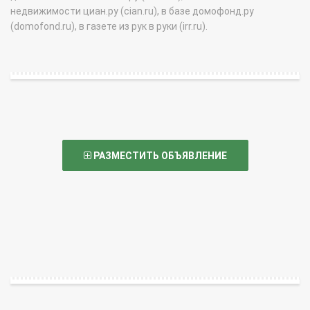
недвижимости циан.ру (cian.ru), в базе домофонд.ру
(domofond.ru), в газете из рук в руки (irr.ru).
РАЗМЕСТИТЬ ОБЪЯВЛЕНИЕ