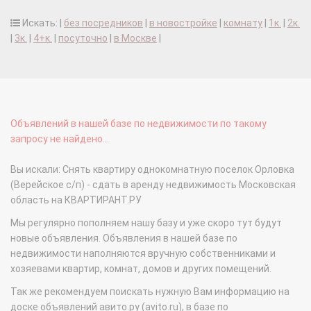
Искать: |
без посредников
|
в новостройке
|
комнату
|
1к.
|
2к.
|
3к.
|
4+к.
|
посуточно
|
в Москве
|
Объявлений в нашей базе по недвижимости по такому
запросу не найдено...
Вы искали: Снять квартиру однокомнатную поселок Орловка
(Верейское с/п) - сдать в аренду недвижимость Московская
область на КВАРТИРАНТ.РУ
Мы регулярно пополняем нашу базу и уже скоро тут будут
новые объявления. Объявления в нашей базе по
недвижимости наполняются вручную собственниками и
хозяевами квартир, комнат, домов и других помещений.
Так же рекомендуем поискать нужную Вам информацию на
доске объявлений авито.ру (avito.ru), в базе по