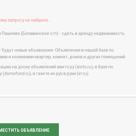
му запросу не найдено...
 Пашнево (Белавинское с/п) - сдать в аренду недвижимость
т будут новые объявления. Объявления в нашей базе по
и и хозяевами квартир, комнат, домов и других помещений.
ю на доске объявлений авито.ру (avito.ru), в базе по
domofond.ru), в газете из рук в руки (irr.ru).
МЕСТИТЬ ОБЪЯВЛЕНИЕ