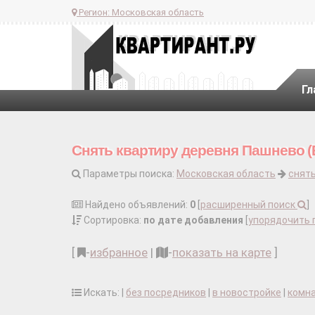
Регион:
Московская область
Гл
Снять квартиру деревня Пашнево (
Параметры поиска:
Московская область
снять
Найдено объявлений:
0
[
расширенный поиск
]
Сортировка:
по дате добавления
[
упорядочить 
[
-
избранное
|
-
показать на карте
]
Искать: |
без посредников
|
в новостройке
|
комн