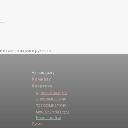
газете из рук в руки irr.ru
На продажу:
Комнату
Квартиру
однокомнатную
двухкомнатную
трехкомнатную
многокомнатную
Новостройки
Дома