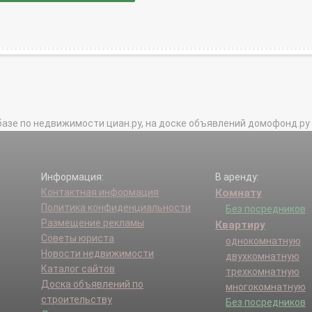
базе по недвижимости циан.ру, на доске объявлений домофонд.ру и в 
Информация:
В аренду:
Контактная информация
Комнату
Политика конфиденциальности
Без посредников
Размещение рекламы
Квартиру
Советы юриста
однокомнатную
Новости недвижимости
двухкомнатную
Каталог сайтов
трехкомнатную
Доска объявлений по
многокомнатную
строительству
Без посредников