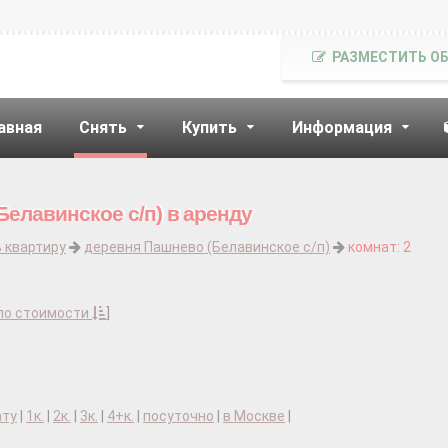
РАЗМЕСТИТЬ О
авная
Снять
Купить
Информация
Белавинское с/п) в аренду
 квартиру
деревня Пашнево (Белавинское с/п)
комнат: 2
по стоимости
]
ату
|
1к.
|
2к.
|
3к.
|
4+к.
|
посуточно
|
в Москве
|