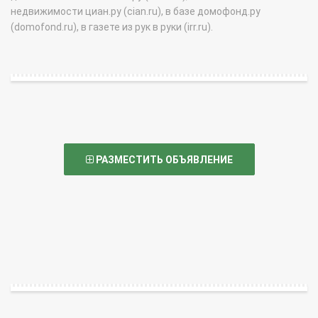
недвижимости циан.ру (cian.ru), в базе домофонд.ру
(domofond.ru), в газете из рук в руки (irr.ru).
РАЗМЕСТИТЬ ОБЪЯВЛЕНИЕ