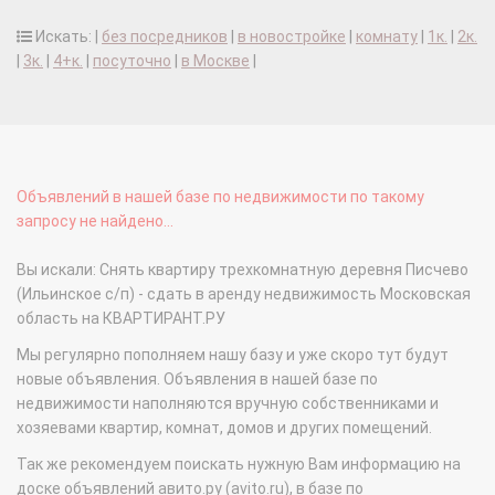
Искать: |
без посредников
|
в новостройке
|
комнату
|
1к.
|
2к.
|
3к.
|
4+к.
|
посуточно
|
в Москве
|
Объявлений в нашей базе по недвижимости по такому
запросу не найдено...
Вы искали: Снять квартиру трехкомнатную деревня Писчево
(Ильинское с/п) - сдать в аренду недвижимость Московская
область на КВАРТИРАНТ.РУ
Мы регулярно пополняем нашу базу и уже скоро тут будут
новые объявления. Объявления в нашей базе по
недвижимости наполняются вручную собственниками и
хозяевами квартир, комнат, домов и других помещений.
Так же рекомендуем поискать нужную Вам информацию на
доске объявлений авито.ру (avito.ru), в базе по