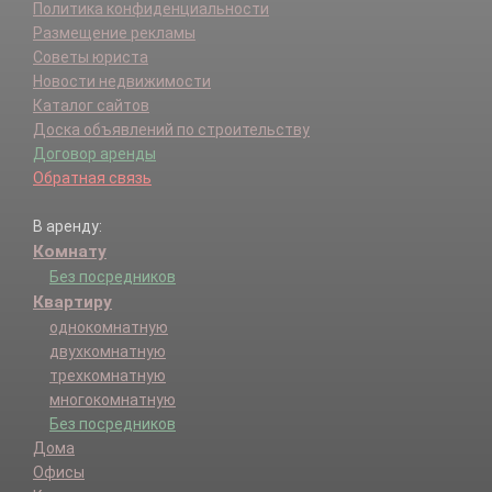
Политика конфиденциальности
Размещение рекламы
Советы юриста
Новости недвижимости
Каталог сайтов
Доска объявлений по строительству
Договор аренды
Обратная связь
В аренду:
Комнату
Без посредников
Квартиру
однокомнатную
двухкомнатную
трехкомнатную
многокомнатную
Без посредников
Дома
Офисы