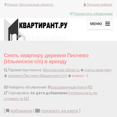
Регион:
Московская область
Личный кабинет
Разместить объявление
МЕНЮ
Снять квартиру деревня Писчево
(Ильинское с/п) в аренду
Параметры поиска:
Московская область
снять квартиру
деревня Писчево (Ильинское с/п)
комнат: 3
Найдено объявлений:
0
[
расширенный поиск
]
Сортировка:
по дате добавления
[
упорядочить по
стоимости
]
[
-
избранное
|
-
показать на карте
]