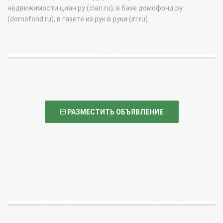
недвижимости циан.ру (cian.ru), в базе домофонд.ру
(domofond.ru), в газете из рук в руки (irr.ru).
РАЗМЕСТИТЬ ОБЪЯВЛЕНИЕ