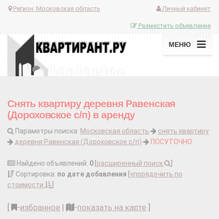
Регион:
Московская область
Личный кабинет
Разместить объявление
МЕНЮ
Снять квартиру деревня Равенская
(Дороховское с/п) в аренду
Параметры поиска:
Московская область
снять квартиру
деревня Равенская (Дороховское с/п)
ПОСУТОЧНО
Найдено объявлений:
0
[
расширенный поиск
]
Сортировка:
по дате добавления
[
упорядочить по
стоимости
]
[
-
избранное
|
-
показать на карте
]