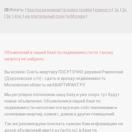
Искать: |
без посредников
|
в новостройке
|
комнату
|
1к.
|
2к.
|
3к.
|
4+к.
|
на длительный срок
|
в Москве
|
Объявлений в нашей базе по недвижимости по такому
запросу не найдено...
Вы искали: Снять квартиру ПОСУТОЧНО деревня Равенская
(Дороховское с/п) - сдать в аренду недвижимость
Московская область на КВАРТИРАНТ.РУ
Мы регулярно пополняем нашу базу и уже скоро тут будут
новые объявления. Объявления в нашей базе по
недвижимости наполняются вручную собственниками и
хозяевами квартир, комнат, домов и других помещений.
Так же рекомендуем поискать нужную Вам информацию на
доске объявлений авито.ру (avito.ru), в базе по