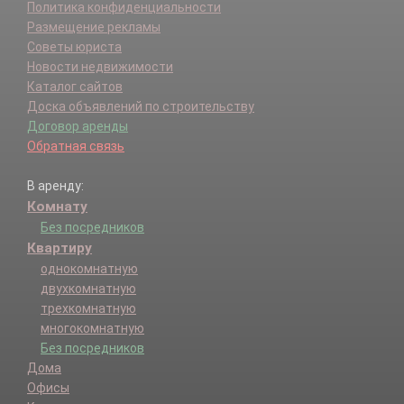
Политика конфиденциальности
Размещение рекламы
Советы юриста
Новости недвижимости
Каталог сайтов
Доска объявлений по строительству
Договор аренды
Обратная связь
В аренду:
Комнату
Без посредников
Квартиру
однокомнатную
двухкомнатную
трехкомнатную
многокомнатную
Без посредников
Дома
Офисы