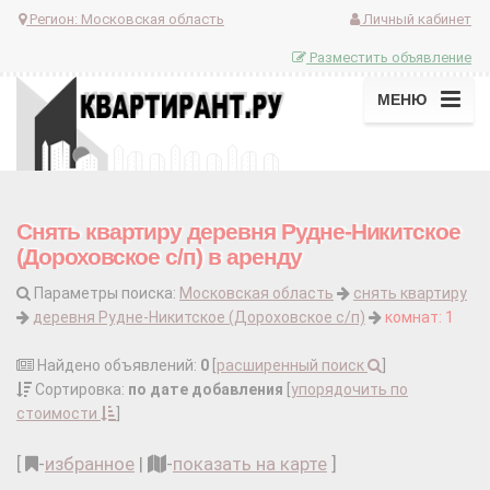
Регион:
Московская область
Личный кабинет
Разместить объявление
МЕНЮ
Снять квартиру деревня Рудне-Никитское
(Дороховское с/п) в аренду
Параметры поиска:
Московская область
снять квартиру
деревня Рудне-Никитское (Дороховское с/п)
комнат: 1
Найдено объявлений:
0
[
расширенный поиск
]
Сортировка:
по дате добавления
[
упорядочить по
стоимости
]
[
-
избранное
|
-
показать на карте
]