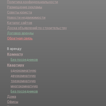
Политика конфиденциальности
Размещение рекламы
Советы юриста
Новости недвижимости
Каталог сайтов
Доска объявлений по строительству
Договор аренды
Обратная связь
В аренду:
Комнату
Без посредников
Квартиру
однокомнатную
двухкомнатную
трехкомнатную
многокомнатную
Без посредников
Дома
Офисы