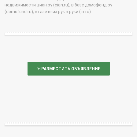
недвижимости циан.ру (cian.ru), в базе домофонд.ру
(domofond.ru), в газете из рук в руки (irr.ru).
РАЗМЕСТИТЬ ОБЪЯВЛЕНИЕ