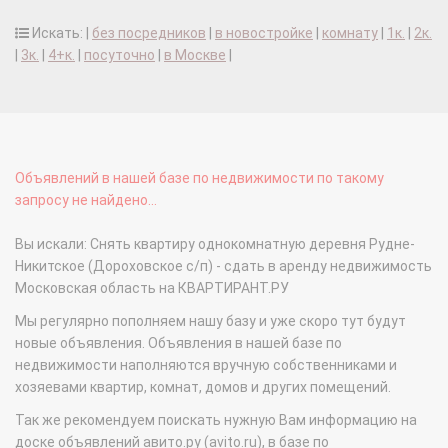
Искать: |
без посредников
|
в новостройке
|
комнату
|
1к.
|
2к.
|
3к.
|
4+к.
|
посуточно
|
в Москве
|
Объявлений в нашей базе по недвижимости по такому
запросу не найдено...
Вы искали: Снять квартиру однокомнатную деревня Рудне-
Никитское (Дороховское с/п) - сдать в аренду недвижимость
Московская область на КВАРТИРАНТ.РУ
Мы регулярно пополняем нашу базу и уже скоро тут будут
новые объявления. Объявления в нашей базе по
недвижимости наполняются вручную собственниками и
хозяевами квартир, комнат, домов и других помещений.
Так же рекомендуем поискать нужную Вам информацию на
доске объявлений авито.ру (avito.ru), в базе по