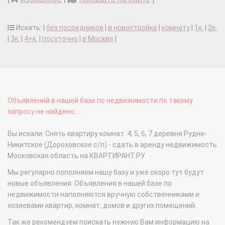
Искать: |
без посредников
|
в новостройке
|
комнату
|
1к.
|
2к.
|
3к.
|
4+к.
|
посуточно
|
в Москве
|
Объявлений в нашей базе по недвижимости по такому
запросу не найдено...
Вы искали: Снять квартиру комнат: 4, 5, 6, 7 деревня Рудне-
Никитское (Дороховское с/п) - сдать в аренду недвижимость
Московская область на КВАРТИРАНТ.РУ
Мы регулярно пополняем нашу базу и уже скоро тут будут
новые объявления. Объявления в нашей базе по
недвижимости наполняются вручную собственниками и
хозяевами квартир, комнат, домов и других помещений.
Так же рекомендуем поискать нужную Вам информацию на