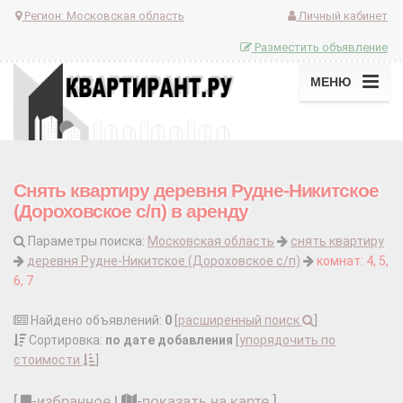
Регион:
Московская область
Личный кабинет
Разместить объявление
МЕНЮ
Снять квартиру деревня Рудне-Никитское
(Дороховское с/п) в аренду
Параметры поиска:
Московская область
снять квартиру
деревня Рудне-Никитское (Дороховское с/п)
комнат: 4, 5,
6, 7
Найдено объявлений:
0
[
расширенный поиск
]
Сортировка:
по дате добавления
[
упорядочить по
стоимости
]
[
-
избранное
|
-
показать на карте
]