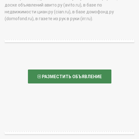
доске объявлений авито.ру (avito.ru), в базе по
недвижимости циан.ру (cian.ru), в базе домофонд.ру
(domofond.ru), в газете из рук в руки (irr.ru).
РАЗМЕСТИТЬ ОБЪЯВЛЕНИЕ