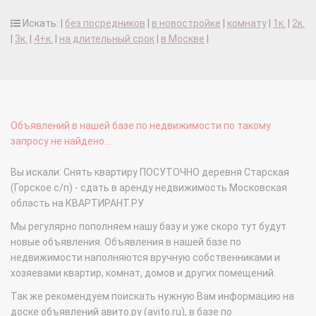
Искать: |
без посредников
|
в новостройке
|
комнату
|
1к.
|
2к.
|
3к.
|
4+к.
|
на длительный срок
|
в Москве
|
Объявлений в нашей базе по недвижимости по такому
запросу не найдено...
Вы искали: Снять квартиру ПОСУТОЧНО деревня Старская
(Горское с/п) - сдать в аренду недвижимость Московская
область на КВАРТИРАНТ.РУ
Мы регулярно пополняем нашу базу и уже скоро тут будут
новые объявления. Объявления в нашей базе по
недвижимости наполняются вручную собственниками и
хозяевами квартир, комнат, домов и других помещений.
Так же рекомендуем поискать нужную Вам информацию на
доске объявлений авито.ру (avito.ru), в базе по