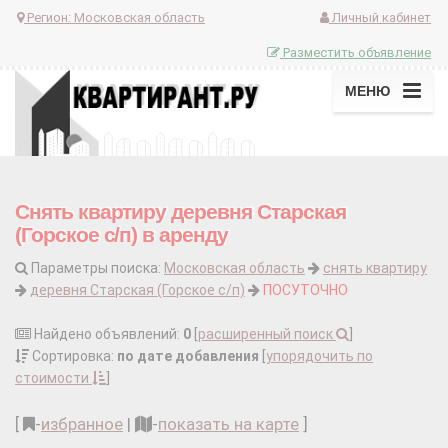
Регион:
Московская область
Личный кабинет
Разместить объявление
МЕНЮ
Снять квартиру деревня Старская
(Горское с/п) в аренду
Параметры поиска:
Московская область
снять квартиру
деревня Старская (Горское с/п)
ПОСУТОЧНО
Найдено объявлений:
0
[
расширенный поиск
]
Сортировка:
по дате добавления
[
упорядочить по
стоимости
]
[
-
избранное
|
-
показать на карте
]