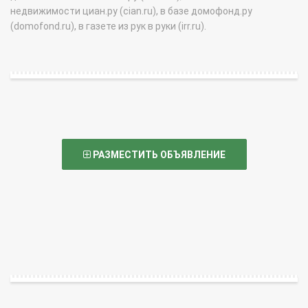
недвижимости циан.ру (cian.ru), в базе домофонд.ру
(domofond.ru), в газете из рук в руки (irr.ru).
РАЗМЕСТИТЬ ОБЪЯВЛЕНИЕ