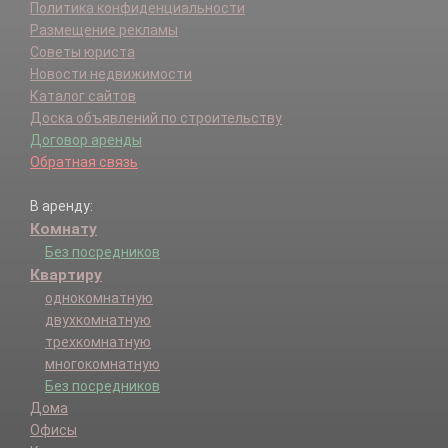
Политика конфиденциальности
Размещение рекламы
Советы юриста
Новости недвижимости
Каталог сайтов
Доска объявлений по строительству
Договор аренды
Обратная связь
В аренду:
Комнату
Без посредников
Квартиру
однокомнатную
двухкомнатную
трехкомнатную
многокомнатную
Без посредников
Дома
Офисы