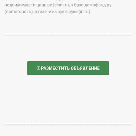
недвижимости циан.ру (cian.ru), в базе домофонд.ру
(domofond.ru), в газете из рук в руки (irr.ru).
РАЗМЕСТИТЬ ОБЪЯВЛЕНИЕ