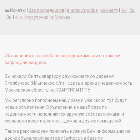
Искать: |
без посредников
|
в новостройке
|
комнату
|
1к.
|
2к.
|
3к.
|
4+к.
|
посуточно
|
в Москве
|
Объявлений в нашей базе по недвижимости по такому
запросу не найдено...
Вы искали: Снять квартиру двухкомнатную деревня
Столбуново (Ильинское с/п) - сдать в аренду недвижимость
Московская область на КВАРТИРАНТ.РУ
Мы регулярно пополняем нашу базу и уже скоро тут будут
новые объявления. Объявления в нашей базе по
недвижимости наполняются вручную собственниками и
хозяевами квартир, комнат, домов и других помещений.
Так же рекомендуем поискать нужную Вам информацию на
доске объявлений авито.ру (avito.ru), в базе по