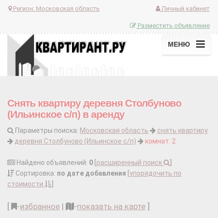
Регион:
Московская область
Личный кабинет
Разместить объявление
МЕНЮ
Снять квартиру деревня Столбуново
(Ильинское с/п) в аренду
Параметры поиска:
Московская область
снять квартиру
деревня Столбуново (Ильинское с/п)
комнат: 2
Найдено объявлений:
0
[
расширенный поиск
]
Сортировка:
по дате добавления
[
упорядочить по
стоимости
]
[
-
избранное
|
-
показать на карте
]