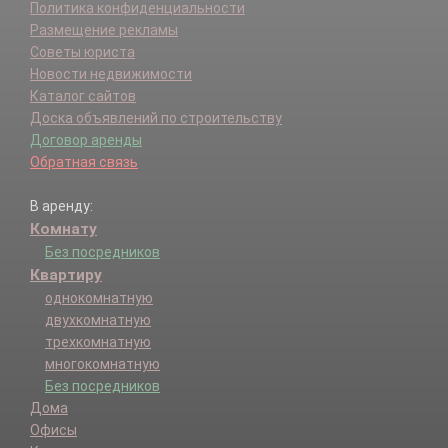
Политика конфиденциальности
Размещение рекламы
Советы юриста
Новости недвижимости
Каталог сайтов
Доска объявлений по строительству
Договор аренды
Обратная связь
В аренду:
Комнату
Без посредников
Квартиру
однокомнатную
двухкомнатную
трехкомнатную
многокомнатную
Без посредников
Дома
Офисы