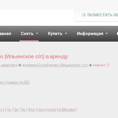
РАЗМЕСТИТЬ О
авная
Снять
Купить
Информация
 (Ильинское с/п) в аренду
 квартиру
деревня Столбуново (Ильинское с/п)
комнат: 3
по стоимости
]
ату
|
1к.
|
2к.
|
3к.
|
4+к.
|
посуточно
|
в Москве
|