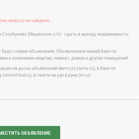
му запросу не найдено...
 Столбуново (Ильинское с/п) - сдать в аренду недвижимость
т будут новые объявления. Объявления в нашей базе по
и и хозяевами квартир, комнат, домов и других помещений.
ю на доске объявлений авито.ру (avito.ru), в базе по
domofond.ru), в газете из рук в руки (irr.ru).
МЕСТИТЬ ОБЪЯВЛЕНИЕ