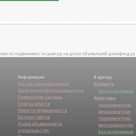
базе по недвижимости циан.ру, на доске объявлений домофонд.ру и в 
Информация:
В аренду:
Контактная информация
Комнату
Политика конфиденциальности
Без посредников
Размещение рекламы
Квартиру
Советы юриста
однокомнатную
Новости недвижимости
двухкомнатную
Каталог сайтов
трехкомнатную
Доска объявлений по
многокомнатную
строительству
Без посредников