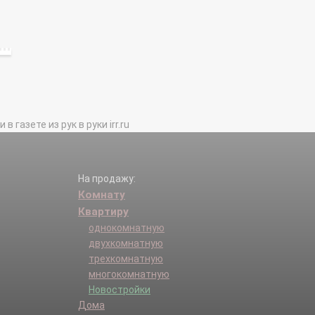
газете из рук в руки irr.ru
На продажу:
Комнату
Квартиру
однокомнатную
двухкомнатную
трехкомнатную
многокомнатную
Новостройки
Дома