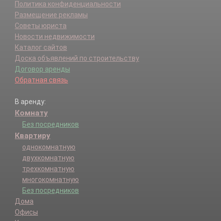
Политика конфиденциальности
Размещение рекламы
Советы юриста
Новости недвижимости
Каталог сайтов
Доска объявлений по строительству
Договор аренды
Обратная связь
В аренду:
Комнату
Без посредников
Квартиру
однокомнатную
двухкомнатную
трехкомнатную
многокомнатную
Без посредников
Дома
Офисы