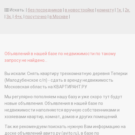
Искать: |
без посредников
|
в новостройке
|
комнату
|
1к.
|
2к.
|
3к.
|
4+к.
|
посуточно
|
в Москве
|
Объявлений в нашей базе по недвижимости по такому
запросу не найдено...
Вы искали: Снять квартиру трехкомнатную деревня Теперки
(Малодубенское с/п) - сдать в аренду недвижимость
Московская область на КВАРТИРАНТ.РУ
Мы регулярно пополняем нашу базу и уже скоро тут будут
новые объявления. Объявления в нашей базе по
недвижимости наполняются вручную собственниками и
хозяевами квартир, комнат, домов и других помещений.
Так же рекомендуем поискать нужную Вам информацию на
доске объявлений авито.ру (avito.ru), в базе по