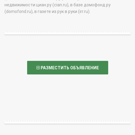
недвижимости циан.ру (cian.ru), в базе домофонд.ру
(domofond.ru), в газете из рук в руки (irr.ru).
РАЗМЕСТИТЬ ОБЪЯВЛЕНИЕ