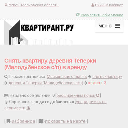
Регион:
Московская область
Личный кабинет
Разместить объявление
МЕНЮ
Снять квартиру деревня Теперки
(Малодубенское с/п) в аренду
Параметры поиска:
Московская область
снять квартиру
деревня Теперки (Малодубенское с/п)
комнат: 3
Найдено объявлений:
0
[
расширенный поиск
]
Сортировка:
по дате добавления
[
упорядочить по
стоимости
]
[
-
избранное
|
-
показать на карте
]