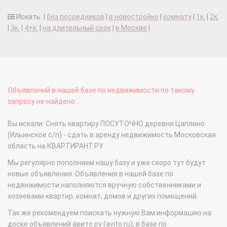
Искать: |
без посредников
|
в новостройке
|
комнату
|
1к.
|
2к.
|
3к.
|
4+к.
|
на длительный срок
|
в Москве
|
Объявлений в нашей базе по недвижимости по такому
запросу не найдено...
Вы искали: Снять квартиру ПОСУТОЧНО деревня Цаплино
(Ильинское с/п) - сдать в аренду недвижимость Московская
область на КВАРТИРАНТ.РУ
Мы регулярно пополняем нашу базу и уже скоро тут будут
новые объявления. Объявления в нашей базе по
недвижимости наполняются вручную собственниками и
хозяевами квартир, комнат, домов и других помещений.
Так же рекомендуем поискать нужную Вам информацию на
доске объявлений авито.ру (avito.ru), в базе по