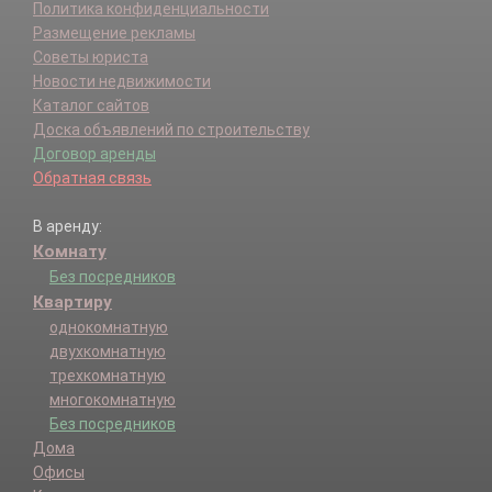
Политика конфиденциальности
Размещение рекламы
Советы юриста
Новости недвижимости
Каталог сайтов
Доска объявлений по строительству
Договор аренды
Обратная связь
В аренду:
Комнату
Без посредников
Квартиру
однокомнатную
двухкомнатную
трехкомнатную
многокомнатную
Без посредников
Дома
Офисы