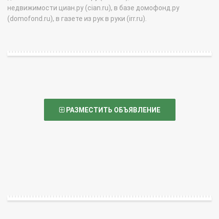
недвижимости циан.ру (cian.ru), в базе домофонд.ру
(domofond.ru), в газете из рук в руки (irr.ru).
РАЗМЕСТИТЬ ОБЪЯВЛЕНИЕ