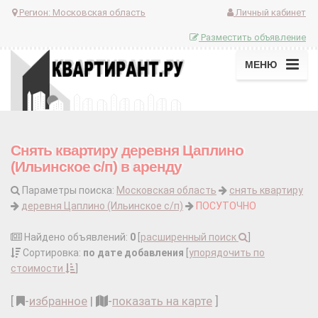
Регион:
Московская область
Личный кабинет
Разместить объявление
МЕНЮ
Снять квартиру деревня Цаплино
(Ильинское с/п) в аренду
Параметры поиска:
Московская область
снять квартиру
деревня Цаплино (Ильинское с/п)
ПОСУТОЧНО
Найдено объявлений:
0
[
расширенный поиск
]
Сортировка:
по дате добавления
[
упорядочить по
стоимости
]
[
-
избранное
|
-
показать на карте
]