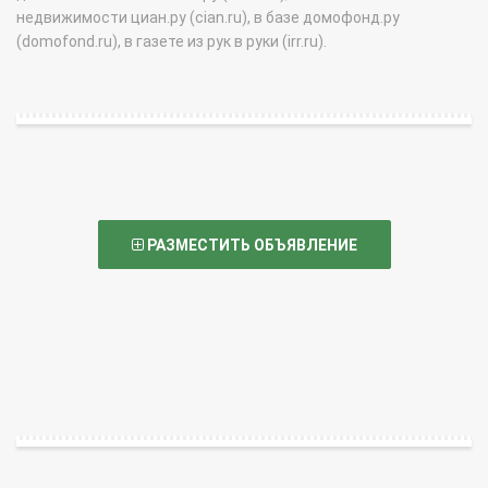
недвижимости циан.ру (cian.ru), в базе домофонд.ру
(domofond.ru), в газете из рук в руки (irr.ru).
РАЗМЕСТИТЬ ОБЪЯВЛЕНИЕ