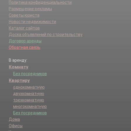
Политика конфиденциальности
Размещение рекламы
Советы юриста
Новости недвижимости
Каталог сайтов
Доска объявлений по строительству
Договор аренды
Обратная связь
В аренду:
Комнату
Без посредников
Квартиру
однокомнатную
двухкомнатную
трехкомнатную
многокомнатную
Без посредников
Дома
Офисы