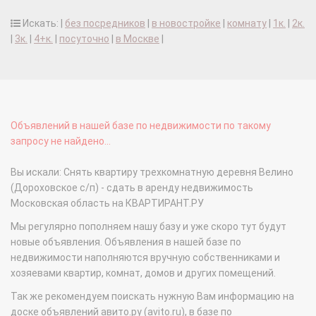
Искать: |
без посредников
|
в новостройке
|
комнату
|
1к.
|
2к.
|
3к.
|
4+к.
|
посуточно
|
в Москве
|
Объявлений в нашей базе по недвижимости по такому
запросу не найдено...
Вы искали: Снять квартиру трехкомнатную деревня Велино
(Дороховское с/п) - сдать в аренду недвижимость
Московская область на КВАРТИРАНТ.РУ
Мы регулярно пополняем нашу базу и уже скоро тут будут
новые объявления. Объявления в нашей базе по
недвижимости наполняются вручную собственниками и
хозяевами квартир, комнат, домов и других помещений.
Так же рекомендуем поискать нужную Вам информацию на
доске объявлений авито.ру (avito.ru), в базе по