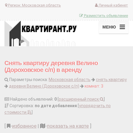
Регион:
Московская область
Личный кабинет
Разместить объявление
МЕНЮ
Снять квартиру деревня Велино
(Дороховское с/п) в аренду
Параметры поиска:
Московская область
снять квартиру
деревня Велино (Дороховское с/п)
комнат: 3
Найдено объявлений:
0
[
расширенный поиск
]
Сортировка:
по дате добавления
[
упорядочить по
стоимости
]
[
-
избранное
|
-
показать на карте
]