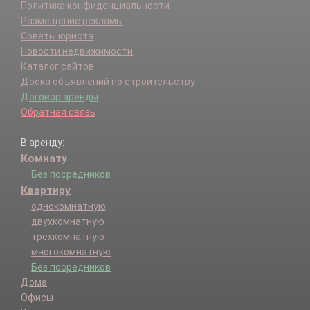
Политика конфиденциальности
Размещение рекламы
Советы юриста
Новости недвижимости
Каталог сайтов
Доска объявлений по строительству
Договор аренды
Обратная связь
В аренду:
Комнату
Без посредников
Квартиру
однокомнатную
двухкомнатную
трехкомнатную
многокомнатную
Без посредников
Дома
Офисы