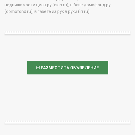
недвижимости циан.ру (cian.ru), в базе домофонд.ру
(domofond.ru), в газете из рук в руки (irr.ru).
РАЗМЕСТИТЬ ОБЪЯВЛЕНИЕ