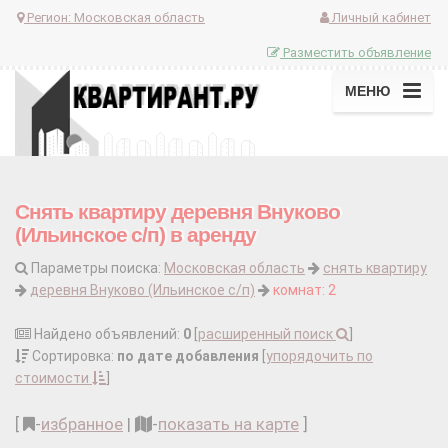
Регион:
Московская область
Личный кабинет
Разместить объявление
МЕНЮ
Снять квартиру деревня Внуково
(Ильинское с/п) в аренду
Параметры поиска:
Московская область
снять квартиру
деревня Внуково (Ильинское с/п)
комнат: 2
Найдено объявлений:
0
[
расширенный поиск
]
Сортировка:
по дате добавления
[
упорядочить по
стоимости
]
[
-
избранное
|
-
показать на карте
]