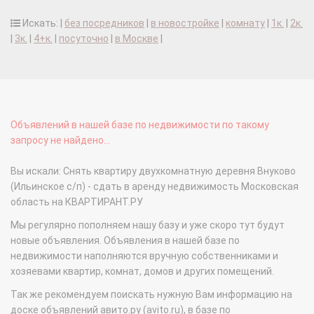
Искать: |
без посредников
|
в новостройке
|
комнату
|
1к.
|
2к.
|
3к.
|
4+к.
|
посуточно
|
в Москве
|
Объявлений в нашей базе по недвижимости по такому
запросу не найдено...
Вы искали: Снять квартиру двухкомнатную деревня Внуково
(Ильинское с/п) - сдать в аренду недвижимость Московская
область на КВАРТИРАНТ.РУ
Мы регулярно пополняем нашу базу и уже скоро тут будут
новые объявления. Объявления в нашей базе по
недвижимости наполняются вручную собственниками и
хозяевами квартир, комнат, домов и других помещений.
Так же рекомендуем поискать нужную Вам информацию на
доске объявлений авито.ру (avito.ru), в базе по