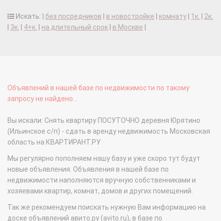
Искать: |
без посредников
|
в новостройке
|
комнату
|
1к.
|
2к.
|
3к.
|
4+к.
|
на длительный срок
|
в Москве
|
Объявлений в нашей базе по недвижимости по такому
запросу не найдено...
Вы искали: Снять квартиру ПОСУТОЧНО деревня Юрятино
(Ильинское с/п) - сдать в аренду недвижимость Московская
область на КВАРТИРАНТ.РУ
Мы регулярно пополняем нашу базу и уже скоро тут будут
новые объявления. Объявления в нашей базе по
недвижимости наполняются вручную собственниками и
хозяевами квартир, комнат, домов и других помещений.
Так же рекомендуем поискать нужную Вам информацию на
доске объявлений авито.ру (avito.ru), в базе по