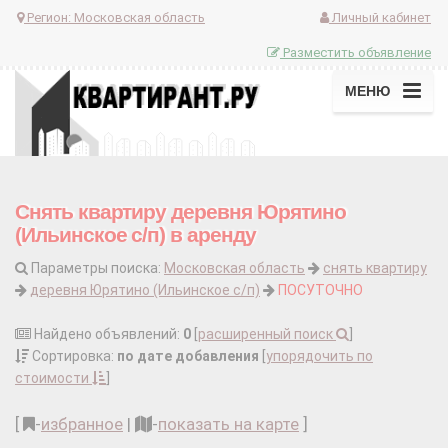
Регион:
Московская область
Личный кабинет
Разместить объявление
МЕНЮ
Снять квартиру деревня Юрятино
(Ильинское с/п) в аренду
Параметры поиска:
Московская область
снять квартиру
деревня Юрятино (Ильинское с/п)
ПОСУТОЧНО
Найдено объявлений:
0
[
расширенный поиск
]
Сортировка:
по дате добавления
[
упорядочить по
стоимости
]
[
-
избранное
|
-
показать на карте
]