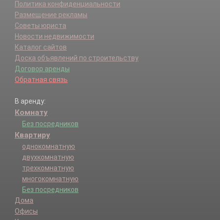
Политика конфиденциальности
Размещение рекламы
Советы юриста
Новости недвижимости
Каталог сайтов
Доска объявлений по строительству
Договор аренды
Обратная связь
В аренду:
Комнату
Без посредников
Квартиру
однокомнатную
двухкомнатную
трехкомнатную
многокомнатную
Без посредников
Дома
Офисы