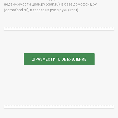
недвижимости циан.ру (cian.ru), в базе домофонд.ру
(domofond.ru), в газете из рук в руки (irr.ru).
РАЗМЕСТИТЬ ОБЪЯВЛЕНИЕ