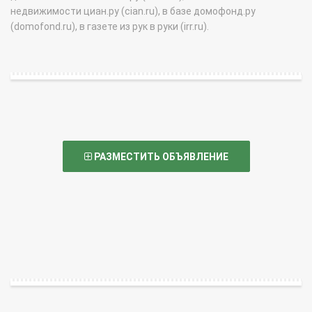
недвижимости циан.ру (cian.ru), в базе домофонд.ру
(domofond.ru), в газете из рук в руки (irr.ru).
РАЗМЕСТИТЬ ОБЪЯВЛЕНИЕ