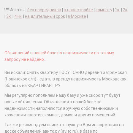
Искать: |
без посредников
|
в новостройке
|
комнату
|
1к.
|
2к.
|
3к.
|
4+к.
|
на длительный срок
|
в Москве
|
Объявлений в нашей базе по недвижимости по такому
запросу не найдено...
Вы искали: Снять квартиру ПОСУТОЧНО деревня Загряжская
(Новинское с/п) - сдать в аренду недвижимость Московская
область на КВАРТИРАНТ.РУ
Мы регулярно пополняем нашу базу и уже скоро тут будут
новые объявления. Объявления в нашей базе по
недвижимости наполняются вручную собственниками и
хозяевами квартир, комнат, домов и других помещений.
Так же рекомендуем поискать нужную Вам информацию на
доске объявлений авито.ру (avito.ru), в базе по