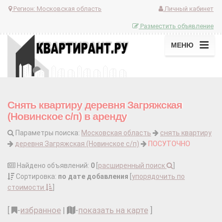
Регион:
Московская область
Личный кабинет
Разместить объявление
МЕНЮ
Снять квартиру деревня Загряжская
(Новинское с/п) в аренду
Параметры поиска:
Московская область
снять квартиру
деревня Загряжская (Новинское с/п)
ПОСУТОЧНО
Найдено объявлений:
0
[
расширенный поиск
]
Сортировка:
по дате добавления
[
упорядочить по
стоимости
]
[
-
избранное
|
-
показать на карте
]