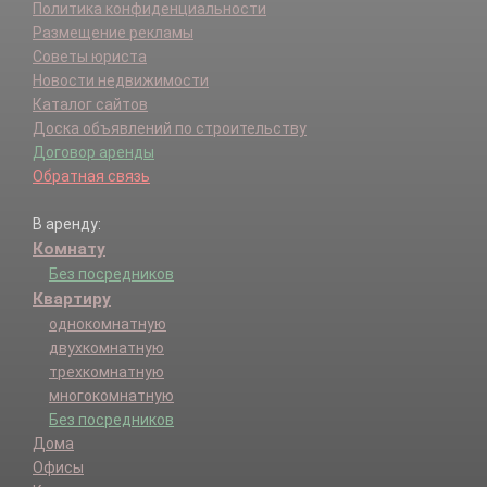
Политика конфиденциальности
Размещение рекламы
Советы юриста
Новости недвижимости
Каталог сайтов
Доска объявлений по строительству
Договор аренды
Обратная связь
В аренду:
Комнату
Без посредников
Квартиру
однокомнатную
двухкомнатную
трехкомнатную
многокомнатную
Без посредников
Дома
Офисы