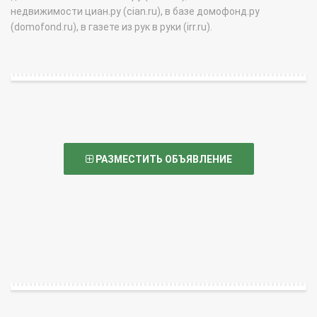
недвижимости циан.ру (cian.ru), в базе домофонд.ру
(domofond.ru), в газете из рук в руки (irr.ru).
РАЗМЕСТИТЬ ОБЪЯВЛЕНИЕ