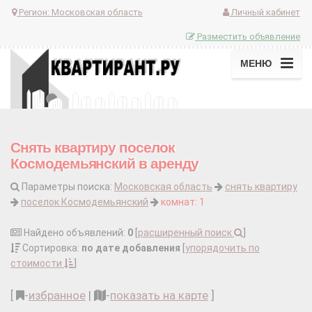
Регион:
Московская область
Личный кабинет
Разместить объявление
МЕНЮ
Снять квартиру поселок
Космодемьянский в аренду
Параметры поиска:
Московская область
снять квартиру
поселок Космодемьянский
комнат: 1
Найдено объявлений:
0
[
расширенный поиск
]
Сортировка:
по дате добавления
[
упорядочить по
стоимости
]
[
-
избранное
|
-
показать на карте
]