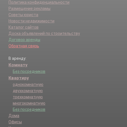
Политика конфиденциальности
Размещение рекламы
Советы юриста
Новости недвижимости
Каталог сайтов
Доска объявлений по строительству
Договор аренды
Обратная связь
В аренду:
Комнату
Без посредников
Квартиру
однокомнатную
двухкомнатную
трехкомнатную
многокомнатную
Без посредников
Дома
Офисы