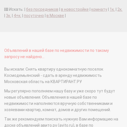
Искать: |
без посредников
|
в новостройке
|
комнату
|
1к.
|
2к.
|
3к.
|
4+к.
|
посуточно
|
в Москве
|
Объявлений в нашей базе по недвижимости по такому
запросу не найдено...
Вы искали: Снять квартиру однокомнатную поселок
Космодемьянский - сдать в аренду недвижимость
Московская область на КВАРТИРАНТ.РУ
Мы регулярно пополняем нашу базу и уже скоро тут будут
новые объявления. Объявления в нашей базе по
недвижимости наполняются вручную собственниками и
хозяевами квартир, комнат, домов и других помещений.
Так же рекомендуем поискать нужную Вам информацию на
доске объявлений авито.ру (avito.ru), в базе по