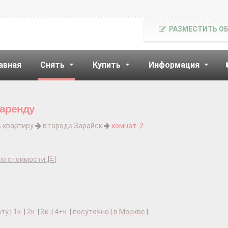
РАЗМЕСТИТЬ О
авная
Снять
Купить
Информация
 аренду
 квартиру
в городе Зарайск
комнат: 2
по стоимости
]
ату
|
1к.
|
2к.
|
3к.
|
4+к.
|
посуточно
|
в Москве
|