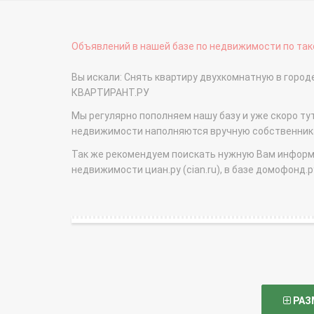
Объявлений в нашей базе по недвижимости по тако
Вы искали: Снять квартиру двухкомнатную в город
КВАРТИРАНТ.РУ
Мы регулярно пополняем нашу базу и уже скоро ту
недвижимости наполняются вручную собственникам
Так же рекомендуем поискать нужную Вам информаци
недвижимости циан.ру (cian.ru), в базе домофонд.ру (
РАЗ