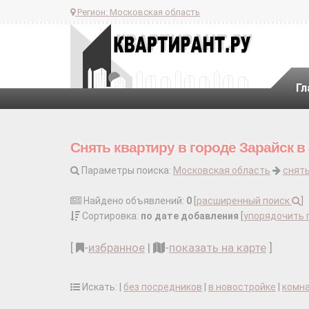
Регион:
Московская область
Гл
Снять квартиру в городе Зарайск в
Параметры поиска:
Московская область
снять
Найдено объявлений:
0
[
расширенный поиск
]
Сортировка:
по дате добавления
[
упорядочить 
[
-
избранное
|
-
показать на карте
]
Искать: |
без посредников
|
в новостройке
|
комн