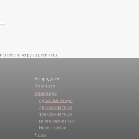
газете из рук в руки irr.ru
На продажу:
Комнату
Квартиру
однокомнатную
двухкомнатную
трехкомнатную
многокомнатную
Новостройки
Дома