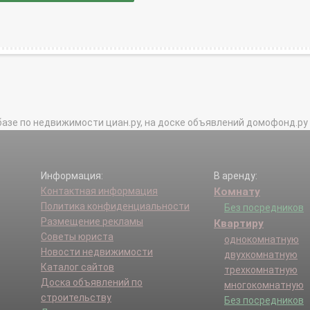
базе по недвижимости циан.ру, на доске объявлений домофонд.ру и в 
Информация:
В аренду:
Контактная информация
Комнату
Политика конфиденциальности
Без посредников
Размещение рекламы
Квартиру
Советы юриста
однокомнатную
Новости недвижимости
двухкомнатную
Каталог сайтов
трехкомнатную
Доска объявлений по
многокомнатную
строительству
Без посредников