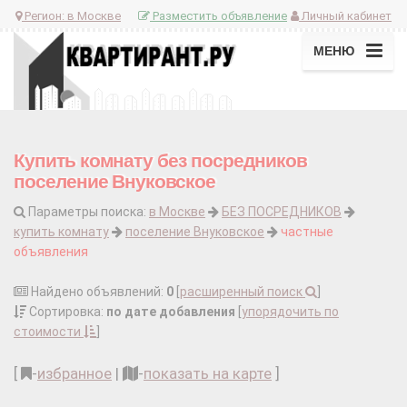
Регион:
в Москве
Разместить объявление
Личный кабинет
МЕНЮ
Купить комнату без посредников
поселение Внуковское
Параметры поиска:
в Москве
БЕЗ ПОСРЕДНИКОВ
купить комнату
поселение Внуковское
частные
объявления
Найдено объявлений:
0
[
расширенный поиск
]
Сортировка:
по дате добавления
[
упорядочить по
стоимости
]
[
-
избранное
|
-
показать на карте
]