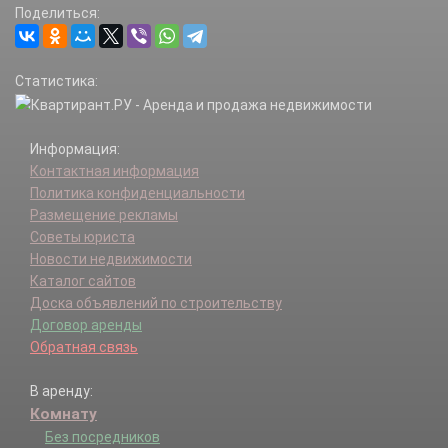
Поделиться:
Переделкино п.
Пыхтино д.
Рассказовка д.
Статистика:
Санаторий N10 п.
Санаторий N39 п.
Санаторий Переделкино п.
Информация:
Санатория N14 п.
Контактная информация
Станции Внуково п.
Политика конфиденциальности
ТИЗ Ново-Внуково нп.
Размещение рекламы
Шельбутово д.
Советы юриста
Новости недвижимости
Каталог сайтов
Доска объявлений по строительству
Договор аренды
Обратная связь
В аренду:
Комнату
Без посредников