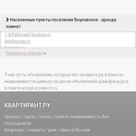
Населенные пункты поселение Внуковское - аренда
комнат
1-й Рабочий Поселок п.
Абабурово п.
Внуково д.
Раскрыть список
Внуково п.
Гаврилово х.
Городок писателей Переделкино п.
Детского дома Молодая Гвардия п.
У нас есть объявления, которых нет на авито.ру, в базе по
дск Мичуринец п.
недвижимости циан.ру, на доске объявлений домофонд.ру и
дск Московский Писатель дп.
в газете из рук в руки irr.ru
Изварино д.
Изваринской школы п.
КВАРТИРАНТ.РУ
Ликова д.
Лукино п.
Аренда / сдать / снять / купить недвижимость без
Минвнешторга п.
посредников.
Мичуринец п.
Квартиру / комнату / дом / офис в Москве
Нововнуково п.