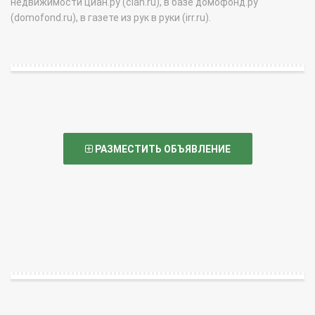
недвижимости циан.ру (cian.ru), в базе домофонд.ру
(domofond.ru), в газете из рук в руки (irr.ru).
РАЗМЕСТИТЬ ОБЪЯВЛЕНИЕ