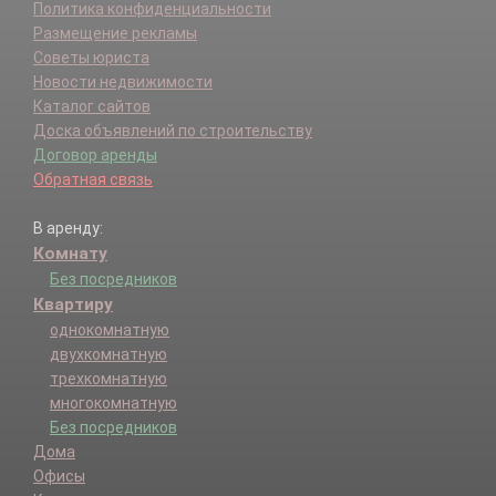
Политика конфиденциальности
Размещение рекламы
Советы юриста
Новости недвижимости
Каталог сайтов
Доска объявлений по строительству
Договор аренды
Обратная связь
В аренду:
Комнату
Без посредников
Квартиру
однокомнатную
двухкомнатную
трехкомнатную
многокомнатную
Без посредников
Дома
Офисы