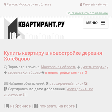
Регион:
Московская область
Личный кабинет
Разместить объявление
МЕНЮ
Купить квартиру в новостройке деревня
Хотебцово
Параметры поиска:
Московская область
купить квартиру
деревня Хотебцово
в новостройке, комнат: 3
Найдено объявлений:
0
[
расширенный поиск
]
Сортировка:
по дате добавления
[
упорядочить по
стоимости
]
[
-
избранное
|
-
показать на карте
]