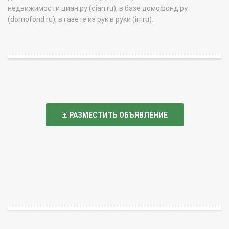
недвижимости циан.ру (cian.ru), в базе домофонд.ру
(domofond.ru), в газете из рук в руки (irr.ru).
РАЗМЕСТИТЬ ОБЪЯВЛЕНИЕ