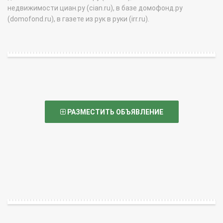
недвижимости циан.ру (cian.ru), в базе домофонд.ру
(domofond.ru), в газете из рук в руки (irr.ru).
РАЗМЕСТИТЬ ОБЪЯВЛЕНИЕ