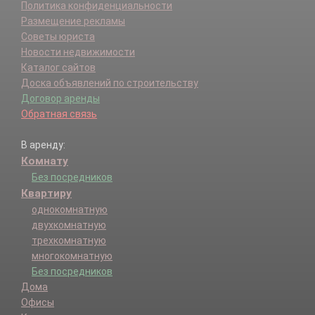
Политика конфиденциальности
Размещение рекламы
Советы юриста
Новости недвижимости
Каталог сайтов
Доска объявлений по строительству
Договор аренды
Обратная связь
В аренду:
Комнату
Без посредников
Квартиру
однокомнатную
двухкомнатную
трехкомнатную
многокомнатную
Без посредников
Дома
Офисы