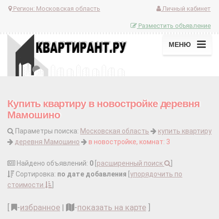
Регион:
Московская область
Личный кабинет
Разместить объявление
МЕНЮ
Купить квартиру в новостройке деревня
Мамошино
Параметры поиска:
Московская область
купить квартиру
деревня Мамошино
в новостройке, комнат: 3
Найдено объявлений:
0
[
расширенный поиск
]
Сортировка:
по дате добавления
[
упорядочить по
стоимости
]
[
-
избранное
|
-
показать на карте
]