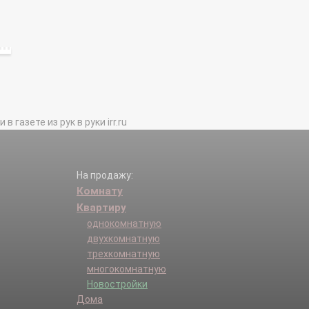
газете из рук в руки irr.ru
На продажу:
Комнату
Квартиру
однокомнатную
двухкомнатную
трехкомнатную
многокомнатную
Новостройки
Дома