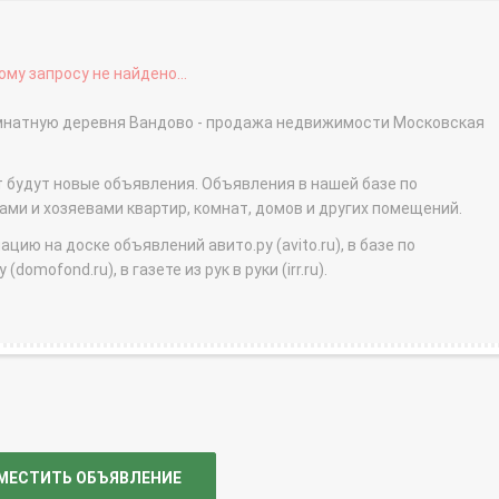
му запросу не найдено...
омнатную деревня Вандово - продажа недвижимости Московская
т будут новые объявления. Объявления в нашей базе по
и и хозяевами квартир, комнат, домов и других помещений.
ю на доске объявлений авито.ру (avito.ru), в базе по
domofond.ru), в газете из рук в руки (irr.ru).
МЕСТИТЬ ОБЪЯВЛЕНИЕ