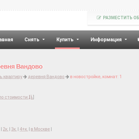
РАЗМЕСТИТЬ О
авная
Снять
Купить
Информация
ревня Вандово
ь квартиру
деревня Вандово
в новостройке, комнат: 1
по стоимости
]
|
2к.
|
3к.
|
4+к.
|
в Москве
|