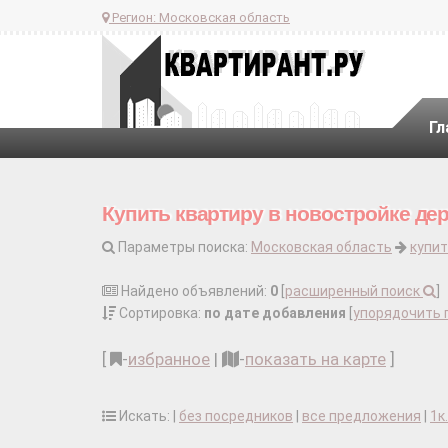
Регион:
Московская область
Гл
Купить квартиру в новостройке де
Параметры поиска:
Московская область
купит
Найдено объявлений:
0
[
расширенный поиск
]
Сортировка:
по дате добавления
[
упорядочить 
[
-
избранное
|
-
показать на карте
]
Искать: |
без посредников
|
все предложения
|
1к.