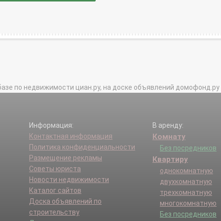
базе по недвижимости циан.ру, на доске объявлений домофонд.ру и в 
Информация:
В аренду:
Контактная информация
Комнату
Политика конфиденциальности
Без посредников
Размещение рекламы
Квартиру
Советы юриста
однокомнатную
Новости недвижимости
двухкомнатную
Каталог сайтов
трехкомнатную
Доска объявлений по
многокомнатную
строительству
Без посредников