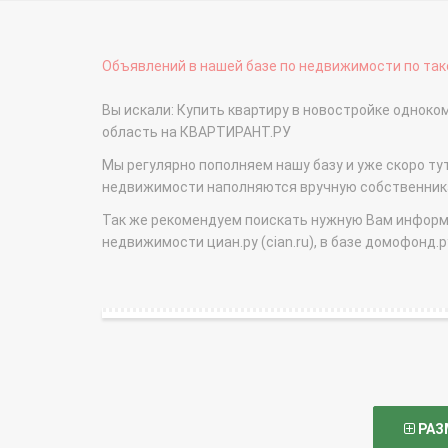
Объявлений в нашей базе по недвижимости по тако
Вы искали: Купить квартиру в новостройке однок
область на КВАРТИРАНТ.РУ
Мы регулярно пополняем нашу базу и уже скоро ту
недвижимости наполняются вручную собственникам
Так же рекомендуем поискать нужную Вам информаци
недвижимости циан.ру (cian.ru), в базе домофонд.ру (
РАЗ